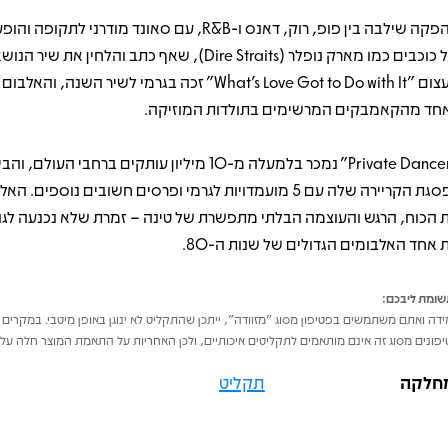
ההפקה שילבה בין פופ, רוק, דאנס ו-R&B, עם סאונד מודרני לתקו
של כוכבים כמו מארק נופלר (Dire Straits), שאף כתב והלחין את 
העצום "What's Love Got to Do with It" זכה בגרמי לשיר השנה, 
חד מהקאמבקים המרשימים בתולדות המוזיקה.
"Private Dancer" נמכר בלמעלה מ-10 מיליון עותקים ברחבי העו
לפסגת הקריירה שלה עם 5 מועמדויות לגרמי ופרסים חשובים נוספים. 
 הכוח, הרגש והעוצמה הבלתי מתפשרת של טינה – זמרת שלא נכנעה לגור
 אחד האלבומים הגדולים של שנות ה-80.
ומת ליבכם:
דה ואתם משתמשים בפטיפון מסוג "מזוודה", ייתכן שהתקליט לא ינוגן באופן מיטבי. במקרים 
פונים מסוג זה אינם מותאמים לתקליטים איכותיים, ולכן האחריות על התאמת המוצר חלה על 
חלקה
תקליט