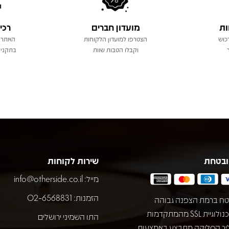
ות
מועדון חברים
רכי
כוש
הצטרפו למועדון הלקוחות
האתר 
וקבלו הטבות שוות
בתקני 
ובטחת
שירות לקוחות
מייל:
info@otherside.co.il
הזמנות: 02-6568831
ח ברמת הצפנה גבוהה
באמצעות טכנולוגיית SSL מהמתקדמות
התו השמיני ירושלים
יך הסליקה מתבצע באמצעות