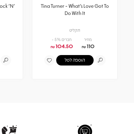
ock 'N'
Tina Turner - What's Love Got To
Do With It
תקליט
מחיר
חברים 5% -
104.50
110
₪
₪
הוספה לסל