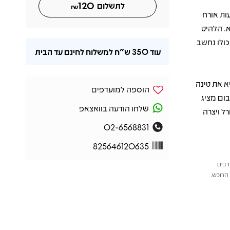
120
לתשלום
₪
פה והופעות אורח
שיר הנושא. הלהיט
והאלבום כולו נחשב
עוד
350 ש"ח
למשלוח לחינם עד הבית
לם, והביא את טינה
הוספה למועדפים
האלבום מציג
שלחו הודעה בוואצאפ
ל ויצרה
02-6568831
825646120635
רבים
הרוכש.