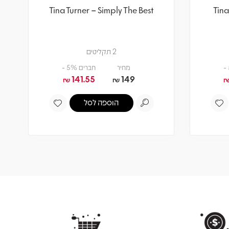
Tina Turner – Simply The Best
Tina
2 תקליטים
מחיר
חברים 5% -
141.55
149
₪
₪
הוספה לסל