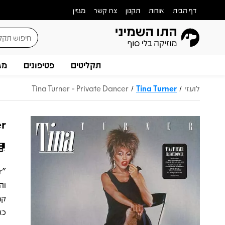
דף הבית
אודות
תקנון
צרו קשר
מגזין
תקליטים
פטיפונים
מג
לועזי
Tina Turner
Tina Turner - Private Dancer
/
/
er
וה
קר
כא