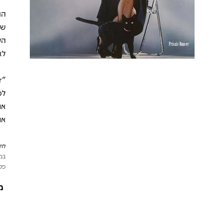
לא
את
את
לתש
במי
פטי
מ