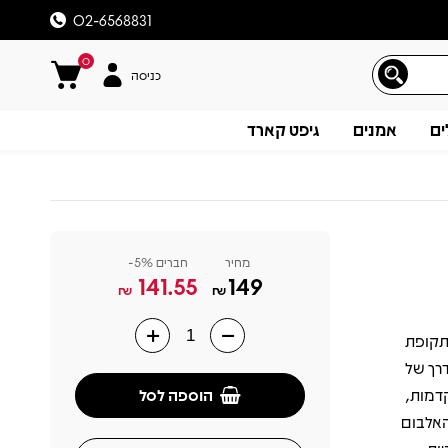
02-6568831
0
כניסה
ים
אמנים
גיפט קארד
מחיר
חברים 5%-
141.55
149
₪
₪
ונה ב 1965 בארה״ב, בתקופת
תיאור
רך של
הוספה לסל
דמות,
האלבום