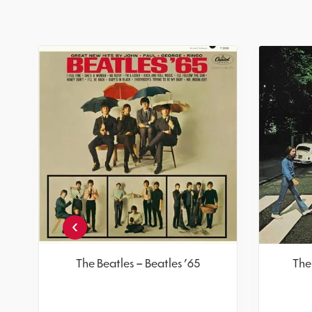
n
›
The Beatles – Beatles '65
The