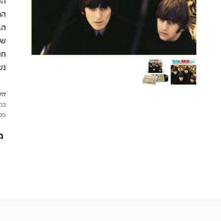
הר
שה
חו
נש
לתש
במי
פטי
מ