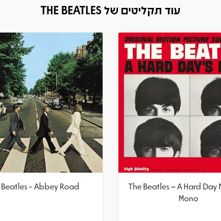
עוד תקליטים של THE BEATLES
 Beatles - Abbey Road
The Beatles – A Hard Day N
Mono