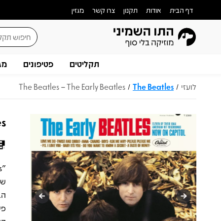
דף הבית
אודות
תקנון
צרו קשר
מגזין
תקליטים
פטיפונים
מג
לועזי
The Beatles
The Beatles – The Early Beatles
/
/
es
שי
הב
פש