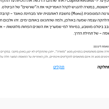
הופץ על ידי Capitol Records לאחר שהחברה רכשה את הזכויות על ההק
אשונות, במטרה להנגיש לקהל האמריקאי את ה״שורשים״ של הביטלס.
הגרסה המונופונית (Mono) נחשבת לאותנטית יותר מבחינת סאונד – קר
להקה עצמה שמעה באולפן, ולמה שהתכוונו באותם ימים. זהו אלבום חו
בב ביטלס מושבע, במיוחד למי שמעריך את השנים הפחות מלוטשות – א
מה – של תחילת הדרך.
ומת ליבכם:
דה ואתם משתמשים בפטיפון מסוג "מזוודה", ייתכן שהתקליט לא ינוגן באופן מיטבי. במקרים 
פונים מסוג זה אינם מותאמים לתקליטים איכותיים, ולכן האחריות על התאמת המוצר חלה על 
חלקה
תקליט