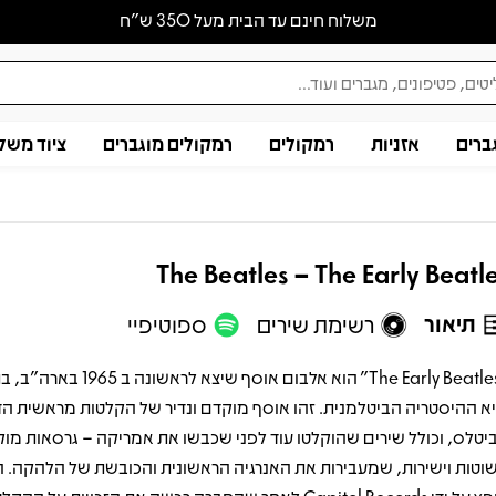
משלוח חינם עד הבית מעל 350 ש״ח
ברים
אזניות
רמקולים
רמקולים מוגברים
ציוד משל
The Beatles – The Early Beatl
תיאור
רשימת שירים
ספוטיפיי
"The Early Beatles" הוא אלבום אוסף שיצא לראש
א ההיסטריה הביטלמנית. זהו אוסף מוקדם ונדיר של הקלטות מראשית הד
יטלס, וכולל שירים שהוקלטו עוד לפני שכבשו את אמריקה – גרסאות מוק
וטות וישירות, שמעבירות את האנרגיה הראשונית והכובשת של הלהקה. 