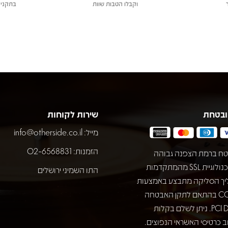
וקבלו הטבות שוות
בתקני 
ובטחת
שירות לקוחות
מייל:
info@otherside.co.il
הזמנות: 02-6568831
ח ברמת הצפנה גבוהה
באמצעות טכנולוגיית SSL מהמתקדמות
התו השמיני ירושלים
יך הסליקה מתבצע באמצעות
חברת COMAX בהתאם לתקן האבטחה
המחמיר PCI DSS. ניתן לשלם בקלות
 כרטיסי האשראי הנפוצים.