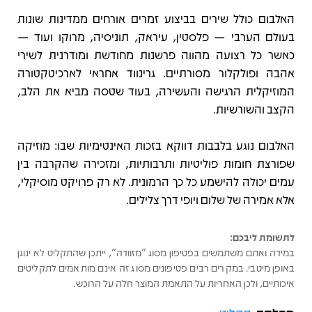
האלבום כולל שירים בביצוע זמרים אורחים ממדינות שונות
בעולם הערבי — פלסטין, עיראק, תוניסיה, מרוקו ועוד —
כאשר כל רצועה מהווה פרשנות מחודשת ומודרנית לשירי
אהבה ופולקלור מסורתיים. גרינווד אחראי לארכיטקטורה
המוזיקלית הרגישה והעשירה, בעוד שטסה מביא את הלב,
הקצב והשורשיות.
האלבום נוגע בלבבות דווקא בזכות האינטימיות שבו: מוזיקה
שפורצת חומות פוליטיות ותרבותיות, ומזכירה שהקרבה בין
עמים יכולה להישמע כל כך הרמונית. לא רק פרויקט מוסיקלי,
אלא אמירה של שלום ויופי דרך צלילים.
לתשומת ליבכם:
במידה ואתם משתמשים בפטיפון מסוג "מזוודה", ייתכן שהתקליט לא ינוגן
באופן מיטבי. במקרים רבים פטיפונים מסוג זה אינם מותאמים לתקליטים
איכותיים, ולכן האחריות על התאמת המוצר חלה על הרוכש.