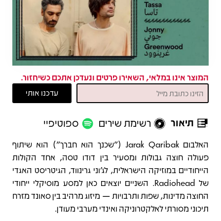
המוצר אינו במלאי, השאירו פרטים ונעדכן אתכם כשיחזור.
תיאור
רשימת שירים
ספוטיפיי
תיאור
האלבום Jarak Qaribak ("שכנך הוא חברך") הוא שיתוף
פעולה חוצה גבולות ומסעיר בין דודו טסה, אחד הקולות
הייחודיים במוזיקה הישראלית, לג'וני גרינווד, הגיטריסט האגדי
של Radiohead. השניים יוצאים כאן למסע מוסיקלי ייחודי
החוצה מדינות, שפות ותרבויות — מיזוג מרהיב בין סאונד מזרח
תיכוני מסורתי לאלקטרוניקה ואינדי מערבי מעודן.