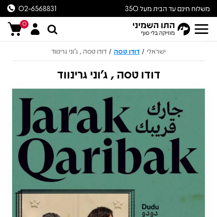
משלוח חינם עד הבית מעל 350
02-6568831
ש״ח
0
ישראלי
דודו טסה
דודו טסה , ג'וני גרינווד
/
/
דודו טסה , ג'וני גרינווד