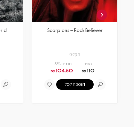
‹
rld
Scorpions – Rock Believer
תקליט
מחיר
חברים 5% -
104.50
110
₪
₪
הוספה לסל