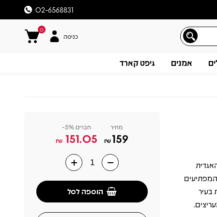
02-6568831
0
כניסה
ים
אמנים
גיפט קארד
מחיר
חברים 5%-
151.05
159
₪
₪
גרמנית האגדית
תיאור
ודיים והמפתיעים
הוספה לסל
 בעיר
עריצים.