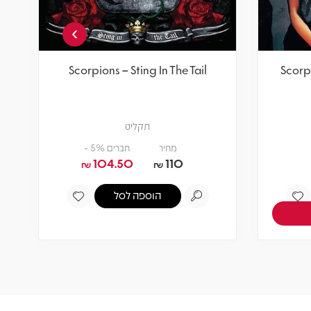
›
Scorpions – Sting In The Tail
Scorp
תקליט
מחיר
חברים 5% -
104.50
110
₪
₪
הוספה לסל