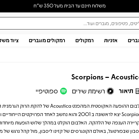
משלוח חינם עד הבית מעל 350 ש״ח
ברים
אזניות
רמקולים
רמקולים מוגברים
ציוד משל
Scorpions – Acousti
תיאור
רשימת שירים
ספוטיפיי
אלבום ההופעה האקוסטית המהפנט Acoustica של להקת הרוק ה
Scorpions יצא לראשונה ב 2001 והוא נחשב לאחד הפרויקטים הייח
ריירה הענפה של הלהקה. האלבום הוקלט במהלך שלוש הופעות מיוחדות
סבון שבפורטוגל, באולם הקונגרסים של קזינו ליסבון, מול קהל נרגש של מ