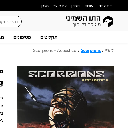
דף הבית
אודות
תקנון
צרו קשר
מגזין
תקליטים
פטיפונים
מג
לועזי
Scorpions
Scorpions – Acoustica
/
/
ca
בק
לי