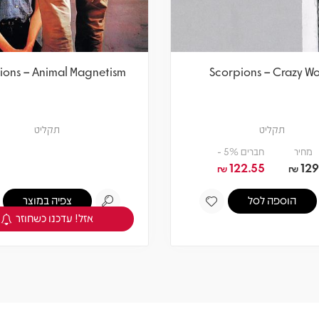
ions – Animal Magnetism
Scorpions – Crazy Wo
תקליט
תקליט
מחיר
חברים 5% -
122.55
129
₪
₪
הוספה לסל
צפיה במוצר
אזל! עדכנו כשחוזר