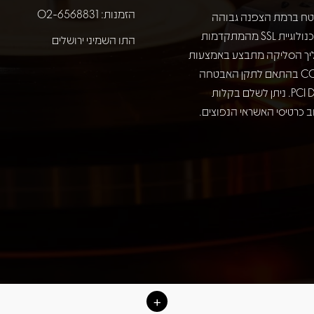
הזמנות: 02-6568831
ח ברמת הצפנה גבוהה
באמצעות טכנולוגיית SSL מהמתקדמות
התו השמיני ירושלים
יך הסליקה מתבצע באמצעות
חברת COMAX בהתאם לתקן האבטחה
המחמיר PCI DSS. ניתן לשלם בקלות
 כרטיסי האשראי הנפוצים.