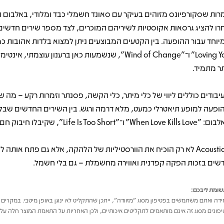
רות שסקורפיונס מזוהים בעיקר עם סאונד חשמלי כבד ומלודי, באלבום 
רו להציג גרסאות אקוסטיות לשיריהם המוכרים, לצד מספר שירים חדשים
Loving You" ו־"Wind of Change", שנשמעות כאן ברענון עוצמתי, אינ
תר מתמיד.
יבודים כוללים ליווי של כלי מיתר, כלי הקשה, פסנתר וזמרות רקע – מה 
ופעה למופע תיאטרלי כמעט, מלא דרמה ורגש. בין השירים החדשים שבל
When Love Kill" ו־"Life Is Too Short", שקיבלו חיבוק חם מהקהל.
Acoustica לא רק הוכיח את הוורסטיליות של הלהקה, אלא גם פתח אותה 
שים בזכות הפקה קפדנית ואווירה מחשמלת – גם בלי חשמל.
ומת ליבכם:
דה ואתם משתמשים בפטיפון מסוג "מזוודה", ייתכן שהתקליט לא ינוגן באופן מיטבי. במקרים 
פונים מסוג זה אינם מותאמים לתקליטים איכותיים, ולכן האחריות על התאמת המוצר חלה על 