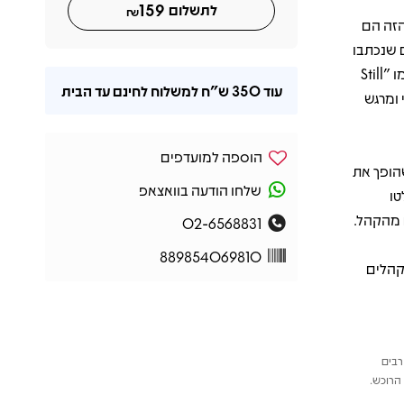
159
לתשלום
₪
הזה הם
 שנכתבו
במיוחד עבור ההופעה. בין הקטעים המבוצעים ניתן למצוא בלדות אהובות כמו "Still
עוד
350 ש"ח
למשלוח לחינם עד הבית
טימי ומרגש
הוספה למועדפים
שהופך את
שלחו הודעה בוואצאפ
טו
02-6568831
889854069810
לקהלים
רבים
הרוכש.