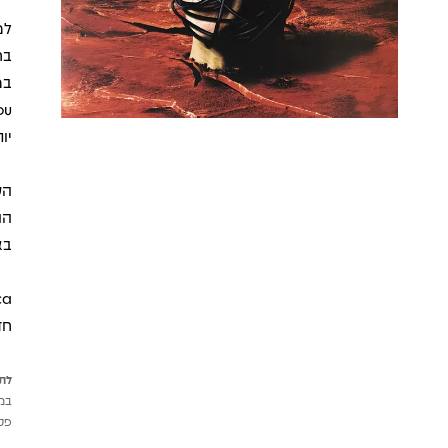
למ
בח
יו
הע
הה
באלבום: "s Love
חד
לתש
במי
פטי