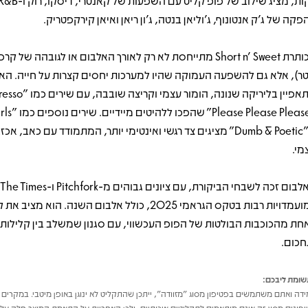
פקה של ג'ק אנטונוף, ג'וליאן בנטה, ג'ון ריאן ואיאן קירקפטריק.​
ר), אלא גם להשפעה העמוקה שהיו למערכות יחסים קצרות על חייה. הא
ו-"Dumb & Poetic" מציגים צד רגשי ואינטימי יותר, המתמודד עם כאב, א
י.​
ה
למועמדויות רבות בטקס הגראמי 2025, כולל אלבום השנה. הוא מצי
חת מהכוכבות הבולטות של הפופ העכשווי, עם סגנון שמשלב בין קלילות,
חכום.​
ומת ליבכם:
דה ואתם משתמשים בפטיפון מסוג "מזוודה", ייתכן שהתקליט לא ינוגן באופן מיטבי. במקרים 
פונים מסוג זה אינם מותאמים לתקליטים איכותיים, ולכן האחריות על התאמת המוצר חלה על 