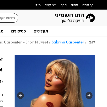
דף הבית
אודות
תקנון
צרו קשר
מגזין
תקליטים
פטיפונים
מג
לועזי
Sabrina Carpenter
na Carpenter – Short N Sweet
/
/
et
)​