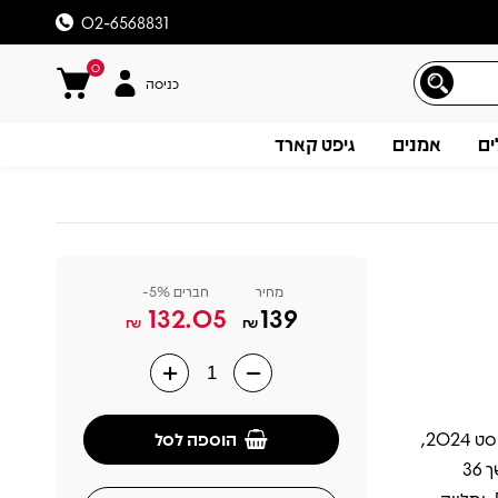
02-6568831
0
כניסה
ים
אמנים
גיפט קארד
מחיר
חברים 5%-
132.05
139
₪
₪
תיאור
הוספה לסל
האלבום השישי של סברינה קרפנטר, Short n’ Sweet, שיצא לראשונה באוגוסט 2024,
מסמן את פריצתה המלאה של קרפנטר לעולם הפופ הבוגר. האלבום, שנמשך 36