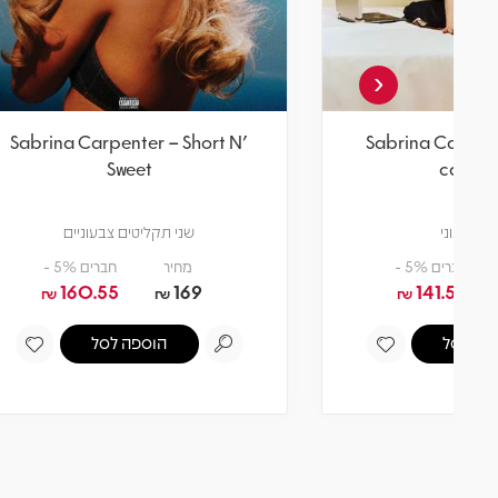
‹
OLution
Sabrina Carpenter – Short N'
Sweet
שני תקליטים צבעוניים
מחיר
חברים 5% -
160.55
169
₪
₪
הוספה לסל