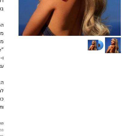
בה
מט
עצמ
כא
ות
לתש
במי
פטי