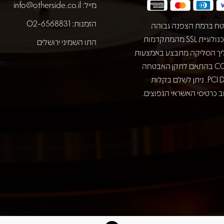
מייל:
info@otherside.co.il
הזמנות: 02-6568831
ח ברמת הצפנה גבוהה
באמצעות טכנולוגיית SSL מהמתקדמות
התו השמיני ירושלים
יך הסליקה מתבצע באמצעות
חברת COMAX בהתאם לתקן האבטחה
המחמיר PCI DSS. ניתן לשלם בקלות
 כרטיסי האשראי הנפוצים.