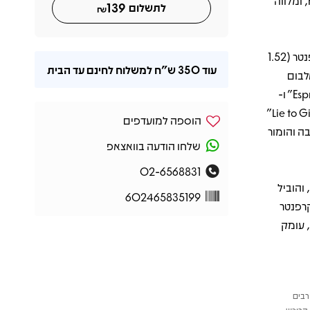
דקות, מציג שילוב של פופ קליט עם השפעות של קאנטרי, דיסקו, רוק ו-R&B, ומלווה
139
לתשלום
₪
הכותרת Short n’ Sweet מתייחסת לא רק לאורך האלבום או לגובהה של קרפנטר (1.52
עוד
350 ש"ח
למשלוח לחינם עד הבית
לבום
מתאפיין בליריקה שנונה, הומור עצמי וקריצה שובבה, עם שירים כמו "Espresso" ו-
"Please Please Please" שהפכו ללהיטים מיידיים. שירים נוספים כמו "Lie to Girls"
הוספה למועדפים
כזבה והומור
שלחו הודעה בוואצאפ
02-6568831
אלבום זכה לשבחי הביקורת, עם ציונים גבוהים מ-Pitchfork ו-The Times, והוביל
602465835199
ב את קרפנטר
 עומק
רבים
הרוכש.