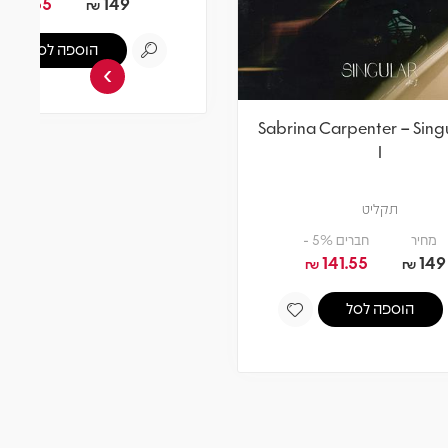
›
Sabrina Carpenter – Singular Act
Sabrina
II
תקליט
מחיר
חברים 5% -
141.55
149
₪
₪
הוספה לסל