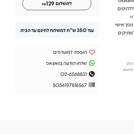
סים של מפיקים מובילים כמו Galantis, Alle
129
לתשלום
₪
ים חדשים ללהיטים
Fading Like a Flower", "Listen to Your Heart", " ו-
Per ברצועות לגרסת ה-LP מוסיפה נופך אישי
עוד
350 ש"ח
למשלוח לחינם עד הבית
של Roxette ולמעריצים הוותיקים
הוספה למועדפים
שלחו הודעה בוואצאפ
רבים
הרוכש.
02-6568831
5054197816567