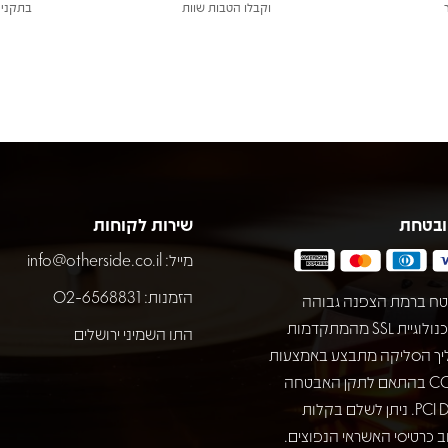
וקבלו הטבות שוות
בתקני 
ובטחת
שירות לקוחות
מייל:
info@otherside.co.il
הזמנות: 02-6568831
ח ברמת הצפנה גבוהה
באמצעות טכנולוגיית SSL מהמתקדמות
התו השמיני ירושלים
יך הסליקה מתבצע באמצעות
חברת COMAX בהתאם לתקן האבטחה
המחמיר PCI DSS. ניתן לשלם בקלות
 כרטיסי האשראי הנפוצים.