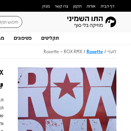
דף הבית
אודות
תקנון
צרו קשר
מגזין
תקליטים
פטיפונים
מג
לועזי
Roxette
Roxette – ROX RMX
/
/
MX
הצ