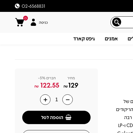
02-6568831
0
כניסה
ים
אמנים
גיפט קארד
מחיר
חברים 5%-
122.55
129
₪
₪
ובים של
תיאור
ריקודים
הוספה לסל
הצלחה רבה
והוביל להוצאה מחודשת בפורמט פיזי בספטמבר 2024, כולל גרסת טריפל CD ו-LP