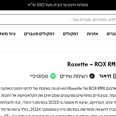
משלוח חינם עד הבית מעל 350 ש״ח
ברים
אזניות
רמקולים
רמקולים מוגברים
ציוד משל
Roxette – ROX R
תיאור
רשימת שירים
ספוטיפיי
האלבום ROX RMX של Roxette הוא חגיגה סוחפת של להיטי הפופ האה
מד, בעיבודים מחודשים ומרעננים שמביאים את הקלאסיקות אל רחבות ה
של ימינו. הפרויקט, שיצא לראשונה ב-2022 בפורמט דיגיטלי, זכה ל