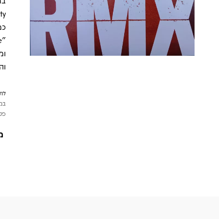
וה
לתש
במי
פטי
מ