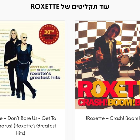
עוד תקליטים של ROXETTE
e – Don't Bore Us - Get To
Roxette – Crash! Boom!
orus! (Roxette's Greatest
Hits)