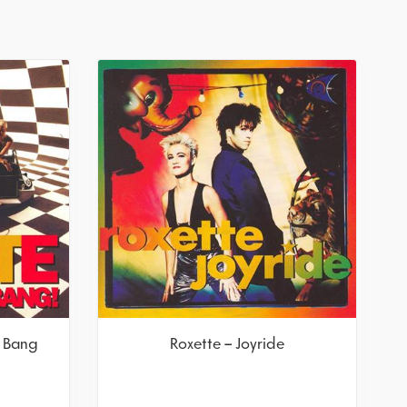
 Bang!
Roxette – Joyride