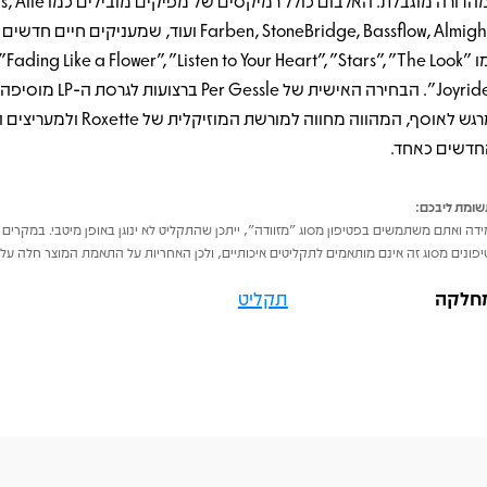
במהדורה מוגבלת. האלבום כולל רמיק
Farben, StoneBridge, Bassflow, Almighty ועוד, שמעניקים חי
כמו ""Stars", "The Look
"Joyride". הבחירה האישית של  Gessle
ומרגש לאוסף, המהווה מחווה למורשת המוזיקלית 
חדשים כאחד. ​
ומת ליבכם:
דה ואתם משתמשים בפטיפון מסוג "מזוודה", ייתכן שהתקליט לא ינוגן באופן מיטבי. במקרים 
פונים מסוג זה אינם מותאמים לתקליטים איכותיים, ולכן האחריות על התאמת המוצר חלה על 
חלקה
תקליט