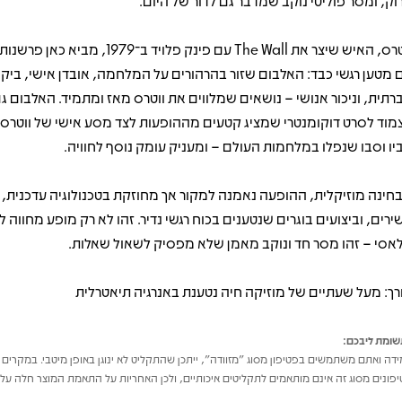
וק, ומסר פוליטי נוקב שמדבר גם לדור של היום.
ווטרס, האיש שיצר את The Wall עם פינק פלויד ב־1979
 מטען רגשי כבד: האלבום שזור בהרהורים על המלחמה, אובדן אישי, ביקו
רתית, וניכור אנושי – נושאים שמלווים את ווטרס מאז ומתמיד. האלבום ג
מוד לסרט דוקומנטרי שמציג קטעים מההופעות לצד מסע אישי של ווטרס 
יו וסבו שנפלו במלחמות העולם – ומעניק עומק נוסף לחוויה.
חינה מוזיקלית, ההופעה נאמנה למקור אך מחוזקת בטכנולוגיה עדכנית, 
ירים, וביצועים בוגרים שנטענים בכוח רגשי נדיר. זהו לא רק מופע מחווה 
אסי – זהו מסר חד ונוקב מאמן שלא מפסיק לשאול שאלות.
רך: מעל שעתיים של מוזיקה חיה נטענת באנרגיה תיאטרלית
ומת ליבכם:
דה ואתם משתמשים בפטיפון מסוג "מזוודה", ייתכן שהתקליט לא ינוגן באופן מיטבי. במקרים 
פונים מסוג זה אינם מותאמים לתקליטים איכותיים, ולכן האחריות על התאמת המוצר חלה על 