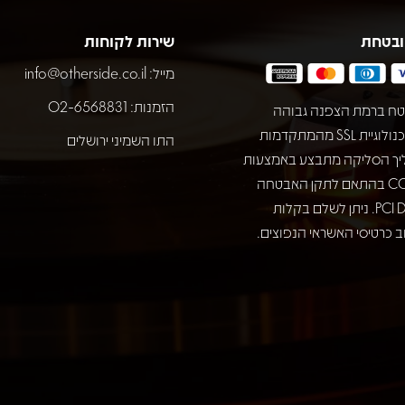
ובטחת
שירות לקוחות
מייל:
info@otherside.co.il
הזמנות: 02-6568831
ח ברמת הצפנה גבוהה
באמצעות טכנולוגיית SSL מהמתקדמות
התו השמיני ירושלים
יך הסליקה מתבצע באמצעות
חברת COMAX בהתאם לתקן האבטחה
המחמיר PCI DSS. ניתן לשלם בקלות
 כרטיסי האשראי הנפוצים.