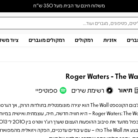
משלוח חינם עד הבית מעל 350 ש״ח
ברים
אזניות
רמקולים
רמקולים מוגברים
ציוד משל
Roger Waters - The Wa
תיאור
רשימת שירים
ספוטיפיי
אלבום הקונספט The Wall הוא יצירה מונומנטלית בתולדות הרוק, אך הג
Roger Waters: The Wall – היא חוויה חדשה, חיה, עוצמתית ואישית ב
מבצע את The Wall כולו – עם עיבודים עדכניים, הפקה ויזואלית מהמפו