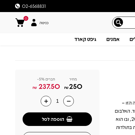
02-6568831
0
כניסה
ים
אמנים
גיפט קארד
מחיר
חברים 5%-
237.50
250
₪
₪
רסה הזו –
תיאור
מיוחד. האלבום
הוספה לסל
הכפול מתעד את סיבוב ההופעות העצום שערך רוג'ר ווטרס בין 2010 ל־2013, ובו הוא
ארת בתולדות