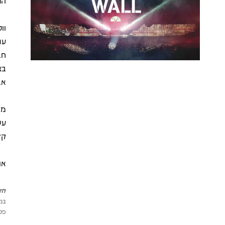
הר
עם
חב
בצ
אב
מב
עש
קל
או
לתש
במי
פטי