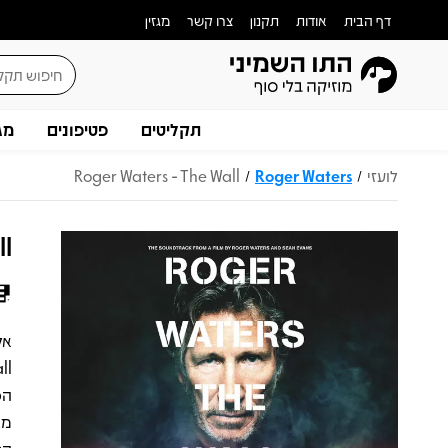
דף הבית
אודות
תקנון
צרו קשר
מגזין
תקליטים
פטיפונים
מג
לועזי
Roger Waters
Roger Waters - The Wall
/
/
ll