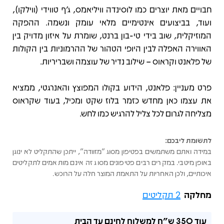
חבויים מאת יוצרים כמו לוסינדה וויליאמס, ג'ף טווידי (ווילקו),
ועוד, בביצועים אינטימיים מלאי עומק ונשמה. ההפקה
המוזיקלית, שוב בידי טי-בון ברנט, שומרת על איזון מדויק בין
האווירה האפלה לבין היופי הטהור של ההרמוניות בין הקולות
של פלאנט וקראוס – שילוב נדיר של עוצמה ושבריריות.
פרט מעניין: פלאנט, הידוע בקולו המפוצץ והאנרגטי, ממציא
את עצמו כאן מחדש כזמר בלוז שקט ומכיל, בעוד שקראוס
מצליחה לגרום לכל צליל להרגיש כמו לחש.
לתשומת ליבכם:
במידה ואתם משתמשים בפטיפון מסוג "מזוודה", ייתכן שהתקליט לא ינוגן
באופן מיטבי. במקרים רבים פטיפונים מסוג זה אינם מותאמים לתקליטים
איכותיים, ולכן האחריות על התאמת המוצר חלה על הרוכש.
מחלקה
2 תקליטים
עוד
350 ש"ח
למשלוח לחינם עד הבית