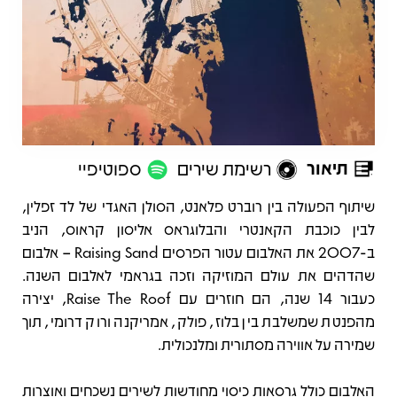
תיאור
רשימת שירים
ספוטיפיי
תיאור
שיתוף הפעולה בין רוברט פלאנט, הסולן האגדי של לד זפלין,
לבין כוכבת הקאנטרי והבלוגראס אליסון קראוס, הניב
ב-2007 את האלבום עטור הפרסים Raising Sand – אלבום
שהדהים את עולם המוזיקה וזכה בגראמי לאלבום השנה.
כעבור 14 שנה, הם חוזרים עם Raise The Roof, יצירה
מהפנטת שמשלבת בין בלוז, פולק, אמריקנה ורוק דרומי, תוך
שמירה על אווירה מסתורית ומלנכולית.
האלבום כולל גרסאות כיסוי מחודשות לשירים נשכחים ואוצרות