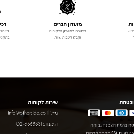
ות
מועדון חברים
רכי
כוש
הצטרפו למועדון הלקוחות
האתר 
וקבלו הטבות שוות
בתקני 
ובטחת
שירות לקוחות
מייל:
info@otherside.co.il
הזמנות: 02-6568831
ח ברמת הצפנה גבוהה
באמצעות טכנולוגיית SSL מהמתקדמות