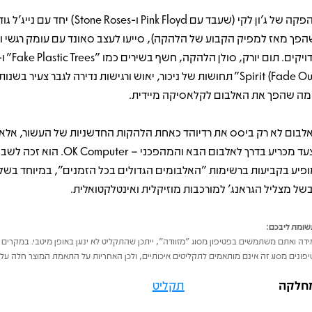
ההפקה של ג'ון לקי (שעבד עם Pink Floyd ו-Stone Roses) יחד עם 
הפך מאז למפיק הקבוע של הלהקה), סייעו לעצב סאונד עם עומק רגשי וע
Spirit (Fade Out)" תחושות של ניכור, יאוש ורגישות נדירה לגבר צעיר ב
מה שהפך את האלבום לקלאסיקה מיידית.
לבום לא רק ביסס את רדיוהד כאחת הלהקות החדשניות של העשור, אלא
כצעד מכריע בדרך לאלבום הבא והמהפכני – ter
ופיע בקביעות ברשימות "האלבומים הגדולים בכל הזמנים", במיוחד בש
של מצליל הגראנג' למורכבות מוזיקלית ואינטלקטואלית.
ומת ליבכם:
דה ואתם משתמשים בפטיפון מסוג "מזוודה", ייתכן שהתקליט לא ינוגן באופן מיטבי. במקרים 
פונים מסוג זה אינם מותאמים לתקליטים איכותיים, ולכן האחריות על התאמת המוצר חלה על 
חלקה
תקליט