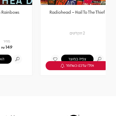
uter
Radiohead – In Rainbows
תקליט
מחיר
חברים 5% -
141.55
149
₪
₪
הוספה לסל