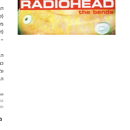
(ש
– 
הא
ומ
הב
לתש
במי
פטי
מ