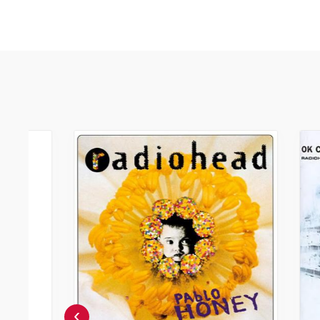
Radiohead – Kid A Mnesia
מארז תקליטים
מחיר
חברים 5% -
236.55
249
₪
₪
הוספה לסל
›