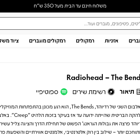
משלוח חינם עד הבית מעל 350 ש״ח
ברים
אזניות
רמקולים
רמקולים מוגברים
ציוד משל
Radiohead – The Ben
תיאור
רשימת שירים
ספוטיפיי
האלבום השני של רדיוהד, The Bends, הוא רגע מכונן בהתפתחות המוז
הלהקה הבריטית שהייתה ידועה עד אז 
יוהד פרצה את גבולות הגראנג' הפשוט של תחילת הדרך והציגה צליל עשיר,
תוחכם יותר – שילוב בין רוק אלטרנטיבי, אלמנטים אווירתיים והשפעות פרו