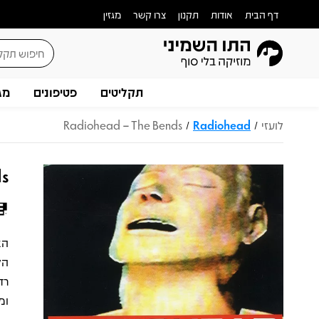
דף הבית
אודות
תקנון
צרו קשר
מגזין
תקליטים
פטיפונים
מג
לועזי
Radiohead
Radiohead – The Bends
/
/
ds
רד
ומ