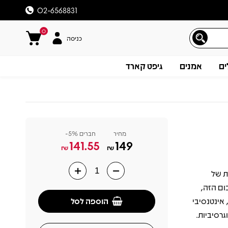
02-6568831
0
כניסה
ים
אמנים
גיפט קארד
מחיר
חברים 5%-
141.55
149
₪
₪
יקלית של
תיאור
בעיקר בזכות הלהיט "Creep". באלבום הזה,
הוספה לסל
 אינטנסיבי
גרסיביות.