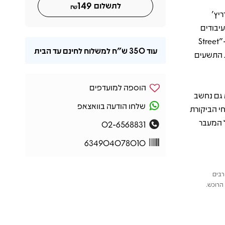
149
לתשלום
₪
נייג'ל גודריץ'
יבודים
מדויקים. תום יורק, סולן הלהקה, חשף בשירים כמו "Fake Plastic Trees" ו-"Street
עוד
350 ש"ח
למשלוח לחינם עד הבית
שנות התשעים
הוספה למועדפים
 גם נחשב
שלחו הודעה בוואצאפ
OK Compu. הוא זכה לשבחי הביקורת
ל המעבר
02-6568831
634904078010
רבים
הרוכש.