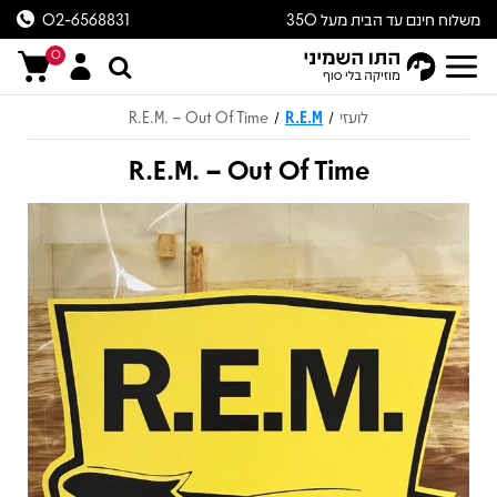
משלוח חינם עד הבית מעל 350
02-6568831
ש״ח
0
לועזי
R.E.M
R.E.M. – Out Of Time
/
/
R.E.M. – Out Of Time