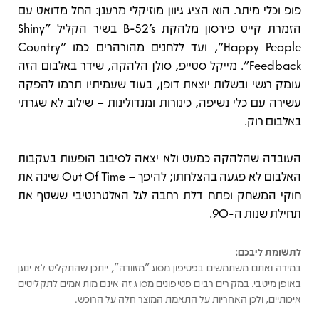
פופ וכלי מיתר. הוא הציג גיוון מוזיקלי מרענן: החל מדואט עם
הזמרת קייט פירסון מלהקת B-52's בשיר הקליל "Shiny
Happy People", ועד ללחנים מהורהרים כמו "Country
Feedback". מייקל סטייפ, סולן הלהקה, שידר באלבום הזה
עומק רגשי ובשלות יוצאת דופן, בעוד שעמיתיו תרמו להפקה
עשירה עם כלי נשיפה, כינורות ומנדולינות – שילוב לא שגרתי
באלבום רוק.
העובדה שהלהקה כמעט ולא יצאה לסיבוב הופעות בעקבות
האלבום לא פגעה בהצלחתו; להיפך – Out Of Time שינה את
חוקי המשחק ופתח דלת רחבה לגל האלטרנטיבי ששטף את
תחילת שנות ה-90.
לתשומת ליבכם:
במידה ואתם משתמשים בפטיפון מסוג "מזוודה", ייתכן שהתקליט לא ינוגן
באופן מיטבי. במקרים רבים פטיפונים מסוג זה אינם מותאמים לתקליטים
איכותיים, ולכן האחריות על התאמת המוצר חלה על הרוכש.