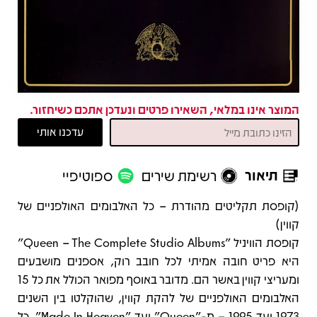
המוצר אינו במלאי, השאירו פרטים ונעדכן אתכם כשיחזור.
תיאור
רשימת שירים
ספוטיפיי
תיאור
(קופסת תקליטים מהודרת – כל האלבומים האולפניים של
קווין)
קופסת הוויניל "Queen – The Complete Studio Albums"
היא פריט חובה אמיתי לכל חובב רוק, אספנים מושבעים
ומעריצי קווין באשר הם. מדובר באוסף מפואר הכולל את כל 15
האלבומים האולפניים של להקת קווין, שהוקלטו בין השנים
1973 ועד 1995 – מ-"Queen" ועד "Made In Heaven". כל