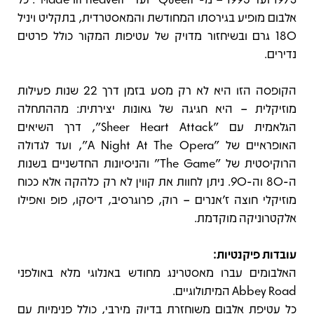
אלבום מופיע בגירסתו המחודשת והמאסטרדית, בתקליט ויניל
180 גרם ובשיחזור מדויק של עטיפות המקור כולל פרטים
נדירים.
הקופסה הזו היא לא רק מסע בזמן דרך 22 שנות פעילות
מוזיקלית – היא חגיגה של גאונות יצירתית: מההתחלה
הגלאמית עם "Sheer Heart Attack", דרך השיאים
האופראיים של "A Night At The Opera", ועד לגדולה
הרוקיסטית של "The Game" והניסיונות החדשניים בשנות
ה-80 וה-90. ניתן לחוות את קווין לא רק כלהקה אלא ככוח
מוזיקלי חוצה ז'אנרים – רוק, פרוגרסיב, דיסקו, פופ ואפילו
אלקטרוניקה מוקדמת.
עובדות פיקנטיות:
האלבומים עברו מאסטרינג מחודש באנלוגי מלא באולפני
Abbey Road המיתולוגיים.
כל עטיפת אלבום משוחזרת בדיוק מירבי, כולל פנימיות עם