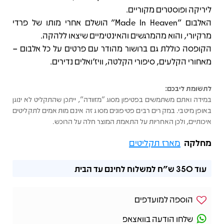
ליריקה ופוסטרים מקוריים.
האלבום "Made In Heaven" הושלם אחרי מותו של פרדי
מרקיורי, והוא מהמרגשים והאינטימיים שיצאו ללהקה.
הקופסה כוללת גם ברושור מהודר עם פרטים על כל אלבום –
מאחורי הקלעים, סיפורי הקלטה, וויז'ואלים נדירים.
לתשומת ליבכם:
במידה ואתם משתמשים בפטיפון מסוג "מזוודה", ייתכן שהתקליט לא ינוגן
באופן מיטבי. במקרים רבים פטיפונים מסוג זה אינם מותאמים לתקליטים
איכותיים, ולכן האחריות על התאמת המוצר חלה על הרוכש.
מחלקה
מארז תקליטים
עוד
350 ש"ח
למשלוח לחינם עד הבית
הוספה למועדפים
שלחו הודעה בוואצאפ