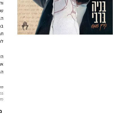
וה
שי
הא
במ
תח
לע
הש
את
המ
לתש
במי
פטי
מ