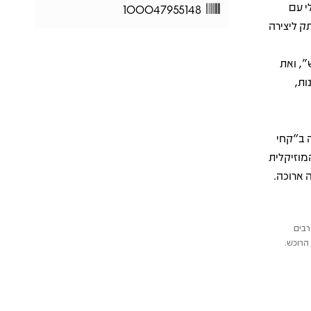
י עם
100047955148
ק ליצירה
, ואת
ות,
ה ב“קחי
מוזיקלית
 ארוכה.
רבים
הרוכש.