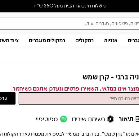
משלוח חינם עד הבית מעל 350 ש״ח
ברים
אזניות
רמקולים
רמקולים מוגברים
ציוד משל
יה ברבי - קרן שמש
וצר אינו במלאי, השאירו פרטים ונעדכן אתכם כשיחזור.
תיאור
רשימת שירים
ספוטיפיי
לבומו "קרן שמש", בניה ברבי ממשיך לבסס את מעמדו כאחד הקולות ה