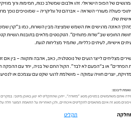
מרגשים של הפופ הישראלי. זהו אלבום שמשלב כנות, חמימות ורוך מוזיקל
תופי פעולה מעוררי השראה – אברהם טל וגליקריה – שמוסיפים נופך מרת
ישית שלו.
הלך האזנה מרגישים את השמש שמציצה מבין השורות, כמו ב"קרן שמש"
ושת החופש שב"שדות פתוחים". הטקסטים מלאים בתובנות רגשיות קטנ
יתים אישיות, לעיתים כלליות, שתמיד מצליחות לגעת.
ירים מצליחים לייצר רגעים של נוסטלגיה, כאב, אהבה ותקווה – בין אם ז
 הפחדים” או ב“הפעם לא לבד”. הקול החם של בניה, יחד עם ההפקה ה
דויקת, יוצרים חוויה עמוקה – מושלמת לרגעי שקט עם עצמכם או לנסיעה
ומת ליבכם:
דה ואתם משתמשים בפטיפון מסוג "מזוודה", ייתכן שהתקליט לא ינוגן באופן מיטבי. במקרים 
פונים מסוג זה אינם מותאמים לתקליטים איכותיים, ולכן האחריות על התאמת המוצר חלה על 
חלקה
תקליט