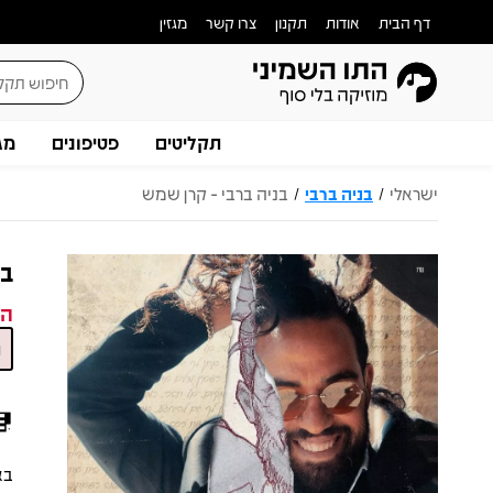
דף הבית
אודות
תקנון
צרו קשר
מגזין
תקליטים
פטיפונים
מג
ישראלי
בניה ברבי
בניה ברבי - קרן שמש
/
/
בנ
המ
בא