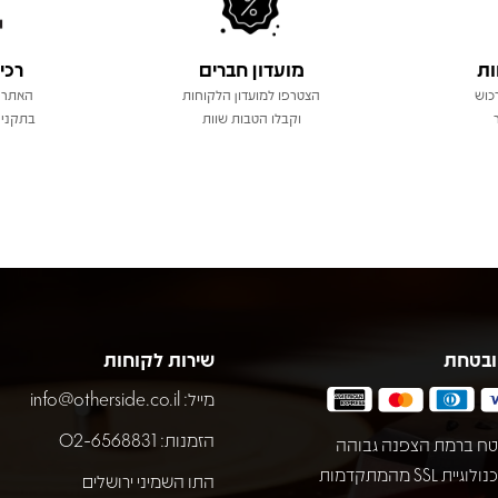
ות
מועדון חברים
רכי
כוש
הצטרפו למועדון הלקוחות
האתר 
וקבלו הטבות שוות
בתקני 
ובטחת
שירות לקוחות
מייל:
info@otherside.co.il
הזמנות: 02-6568831
ח ברמת הצפנה גבוהה
באמצעות טכנולוגיית SSL מהמתקדמות
התו השמיני ירושלים