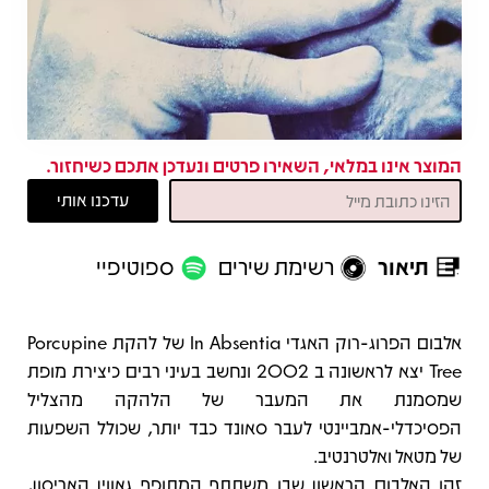
המוצר אינו במלאי, השאירו פרטים ונעדכן אתכם כשיחזור.
תיאור
רשימת שירים
ספוטיפיי
תיאור
אלבום הפרוג-רוק האגדי In Absentia של להקת Porcupine
Tree יצא לראשונה ב 2002 ונחשב בעיני רבים כיצירת מופת
שמסמנת את המעבר של הלהקה מהצליל
הפסיכדלי-אמביינטי לעבר סאונד כבד יותר, שכולל השפעות
של מטאל ואלטרנטיב.
זהו האלבום הראשון שבו משתתף המתופף גאווין האריסון,