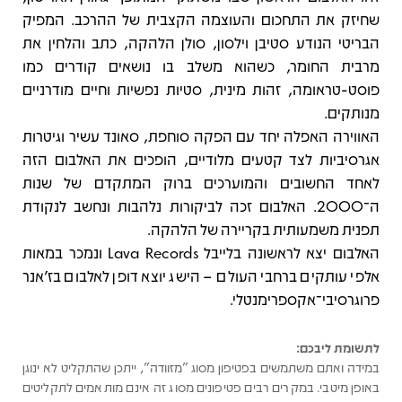
שחיזק את התחכום והעוצמה הקצבית של ההרכב. המפיק
הבריטי הנודע סטיבן וילסון, סולן הלהקה, כתב והלחין את
מרבית החומר, כשהוא משלב בו נושאים קודרים כמו
פוסט-טראומה, זהות מינית, סטיות נפשיות וחיים מודרניים
מנותקים.
האווירה האפלה יחד עם הפקה סוחפת, סאונד עשיר וגיטרות
אגרסיביות לצד קטעים מלודיים, הופכים את האלבום הזה
לאחד החשובים והמוערכים ברוק המתקדם של שנות
ה־2000. האלבום זכה לביקורות נלהבות ונחשב לנקודת
תפנית משמעותית בקריירה של הלהקה.
האלבום יצא לראשונה בלייבל Lava Records ונמכר במאות
אלפי עותקים ברחבי העולם – הישג יוצא דופן לאלבום בז'אנר
פרוגרסיבי־אקספרימנטלי.
לתשומת ליבכם:
במידה ואתם משתמשים בפטיפון מסוג "מזוודה", ייתכן שהתקליט לא ינוגן
באופן מיטבי. במקרים רבים פטיפונים מסוג זה אינם מותאמים לתקליטים