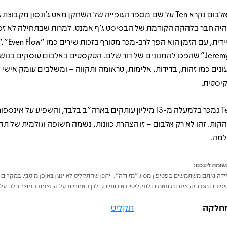
יה חבר בלהקה הקודמת של הבסיסט ג'ף אמנט. למרות שבתחילה לא ז
"Jeremy" שהפכו להמנונים של דור שלם. הטקסטים באלבום עוסקים בנו
ונים כמו זהות, בדידות, אלימות, טראומה ותקווה – ומשלבים עומק אישי 
קיסטית.
Ten נמכר בלמעלה מ-13 מיליון עותקים בארה״ב בלבד, והשפיע על אינס
הקות. זהו לא רק אלבום – זו הצהרת כוונות, נשמה חשופה וגולמית של תק
מה.
ומת ליבכם:
דה ואתם משתמשים בפטיפון מסוג "מזוודה", ייתכן שהתקליט לא ינוגן באופן מיטבי. במקרים 
פונים מסוג זה אינם מותאמים לתקליטים איכותיים, ולכן האחריות על התאמת המוצר חלה על 
חלקה
תקליט