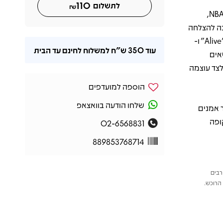
110
לתשלום
₪
האלבום נקרא Ten על שם מספר הגופייה של השחקן מאט ג’ונסון מקבוצת NBA,
כה להצלחה
מיידית, עם הזמן הוא הפך לרב-מכר מטורף בזכות שירים כמו "Alive", "Even Flow" ו-
עוד
350 ש"ח
למשלוח לחינם עד הבית
שאים
לצד עוצמה
הוספה למועדפים
שלחו הודעה בוואצאפ
פור אמנים
ופה
02-6568831
889853768714
רבים
הרוכש.