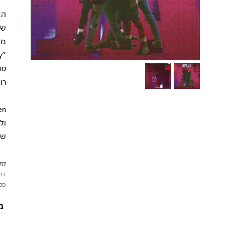
שה
טע
רו
ול
של
לתש
במי
פטי
מ