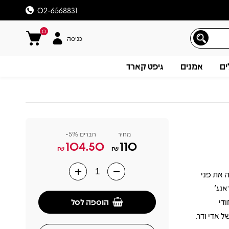
02-6568831
0
כניסה
ים
אמנים
גיפט קארד
מחיר
חברים 5%-
104.50
110
₪
₪
Pearl J, שיצא לראשונה באוגוסט 1991, שינה את פני
תיאור
גראנג’
הוספה לסל
ונד ייחודי
 אדי ודר.