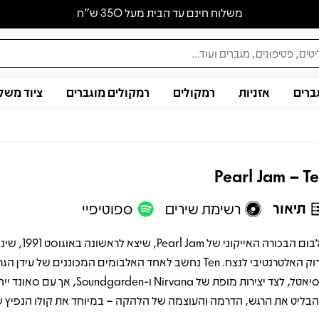
משלוח חינם עד הבית מעל 350 ש״ח
ברים
אזניות
רמקולים
רמקולים מוגברים
ציוד משל
Pearl Jam – T
תיאור
רשימת שירים
ספוטיפיי
אלבום הבכורה האייקוני של am
הרוק האלטרנטיבי לנצח. Ten נחשב לאחד האלבומים המכוננים של עידן ה
מסיאטל, לצד יצירות מופת של Nirvana ו-Soundgarden, אך עם סא
בליט את הרגש, הדרמה והעוצמה של הלהקה – במיוחד את קולו הנפיץ של