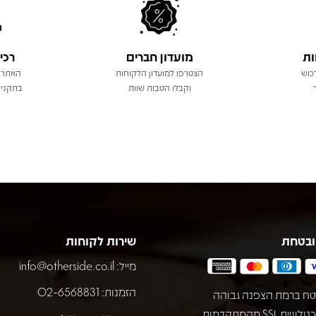
ות
מועדון חברים
רכי
כוש
הצטרפו למועדון הלקוחות
האתר 
וקבלו הטבות שוות
בתקני 
ובטחת
שירות לקוחות
מייל:
info@otherside.co.il
הזמנות: 02-6568831
ח ברמת הצפנה גבוהה
באמצעות טכנולוגיית SSL מהמתקדמות