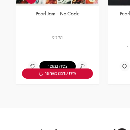
Pearl Jam – No Code
Pear
תקליט
צפיה במוצר
אזל! עדכנו כשחוזר