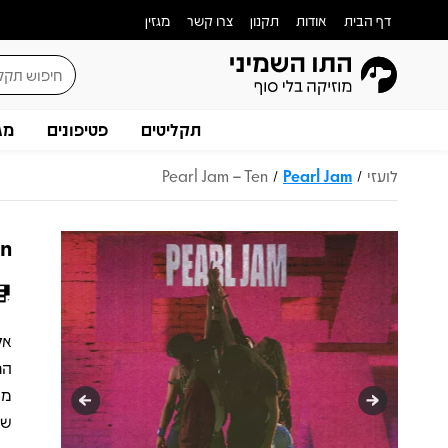
דף הבית
אודות
תקנון
צרו קשר
מגזין
תקליטים
פטיפונים
מג
לועזי
Pearl Jam
Pearl Jam – Ten
/
/
en
שה