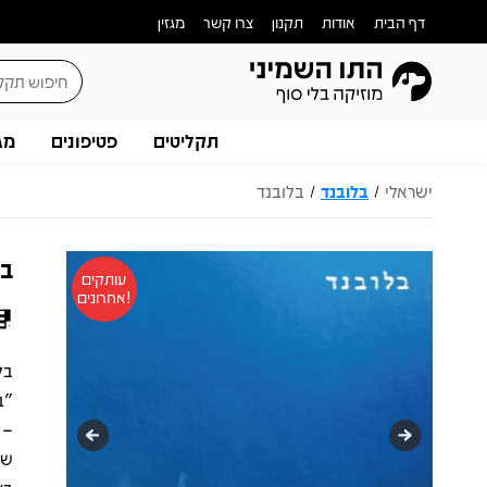
דף הבית
אודות
תקנון
צרו קשר
מגזין
תקליטים
פטיפונים
מג
ישראלי
בלובנד
בלובנד
/
/
בל
עותקים
אחרונים!
בל
"ב
– 