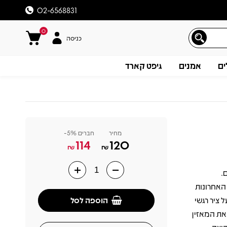
02-6568831
0
כניסה
ים
אמנים
גיפט קארד
מחיר
חברים 5%-
114
120
₪
₪
.
תיאור
האחרונות
הוספה לסל
 ציר רגשי
ון 2", וממשיך לעטוף את המאזין