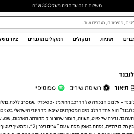
משלוח חינם עד הבית מעל 350 ש״ח
ברים
אזניות
רמקולים
רמקולים מוגברים
ציוד משל
ובנד
תיאור
רשימת שירים
ספוטיפיי
ובנד – אלבום הבכורה של ההרכב החולמני-פסיכדלי שמסרב ללכת בתלם
לובנד" הוא אחד האלבומים המסקרנים שיצאו מהאינדי הישראלי בשנים 
תערובת נדירה של פיוט, תעוזה, הומור שחור ורוק מהורהר. האלבום, שנע על
שבין חלום להזיה, נפתח באופן מפתיע עם "ערים וזכר