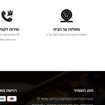
משלוח עד הבית
שירות לקוח
משלוח חינם בקניה מעל 350 ש"ח
לא בטוחים מה לר
צרו איתנו קשר
התו השמיני
רכישה מא
חנות תקליטים מיתולוגית ברחוב שמאי 12
בירושלים, בית חם לאוהבי מוזיקה, עם קירות