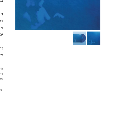
בצ
הש
בע
אי
יכ
זה
אל
לתש
במי
פטי
מ