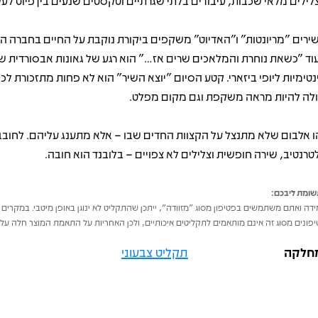
לילים מלאי שכבות, עיבודים בלתי שגרתיים וטקסטים שנעים בין פיוט לעק
ירים "מריונטות" ו"האדיוט" משקפים ביקורת נוקבת על החיים בחברה המ
וד "כשאת נוחרת והמלאכים שרים אז…" הוא רגע של גאונות אבסורדית ש
נטימיות ליופי ביזארי. קטע הסיום "יוצא השיר" הוא לא פחות מתזכורת לכ
ולה להיות מראה משקפת וגם מקום מפלט.
ו אלבום שלא מתנצל על הקצוות החדים שבו – אלא מתענג עליהם. לחובב
טרנטיב, שירה חופשית וצלילים לא צפויים – בלובנד הוא חובה.
ומת ליבכם:
דה ואתם משתמשים בפטיפון מסוג "מזוודה", ייתכן שהתקליט לא ינוגן באופן מיטבי. במקרים 
פונים מסוג זה אינם מותאמים לתקליטים איכותיים, ולכן האחריות על התאמת המוצר חלה על 
חלקה
תקליט צבעוני