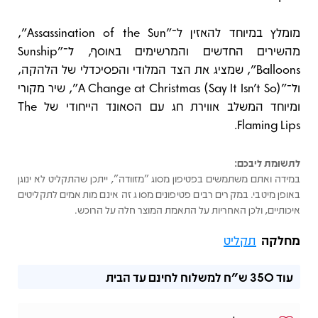
מומלץ במיוחד להאזין ל־"Assassination of the Sun",
מהשירים החדשים והמרשימים באוסף, ל־"Sunship
Balloons", שמציג את הצד המלודי והפסיכדלי של הלהקה,
ול־"A Change at Christmas (Say It Isn't So)", שיר מקורי
ומיוחד המשלב אווירת חג עם הסאונד הייחודי של The
Flaming Lips.
לתשומת ליבכם:
במידה ואתם משתמשים בפטיפון מסוג "מזוודה", ייתכן שהתקליט לא ינוגן
באופן מיטבי. במקרים רבים פטיפונים מסוג זה אינם מותאמים לתקליטים
איכותיים, ולכן האחריות על התאמת המוצר חלה על הרוכש.
מחלקה
תקליט
עוד
350 ש"ח
למשלוח לחינם עד הבית