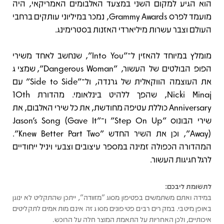
הוא הגיע למקום השני במצעד האלבומים האמריקאי, היה
מועמד לפרס Grammy Awards, נמכר במיליוני עותקים ברחבי
העולם וצבר עשרות מיליארדי האזנות בסטרימינג.
מומלץ במיוחד להאזין ל־"Into You", שנחשב לאחד משירי
הפופ הבולטים של העשור, "Dangerous Woman", שמציג
את העוצמה הווקאלית של גרנדה, ול־"Side to Side" עם
Nicki Minaj, שהפך ללהיט בינלאומי. מהדורת 10th
Anniversary כוללת עטיפה מחודשת, את כל שירי האלבום, את
שירי הבונוס "Step On Up" ו־"Jason's Song (Gave It
Away)", וכן את השיר החדש "Knew Better Part Two".
המהדורה הכפולה זמינה במספר עיצובים וצבעי ויניל ייחודיים
לרגל חגיגות העשור.
לתשומת ליבכם:
במידה ואתם משתמשים בפטיפון מסוג "מזוודה", ייתכן שהתקליט לא ינוגן
באופן מיטבי. במקרים רבים פטיפונים מסוג זה אינם מותאמים לתקליטים
איכותיים, ולכן האחריות על התאמת המוצר חלה על הרוכש.