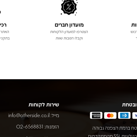
ות
מועדון חברים
רכי
כוש
הצטרפו למועדון הלקוחות
האתר 
וקבלו הטבות שוות
בתקני 
ובטחת
שירות לקוחות
מייל:
info@otherside.co.il
הזמנות: 02-6568831
ח ברמת הצפנה גבוהה
באמצעות טכנולוגיית SSL מהמתקדמות