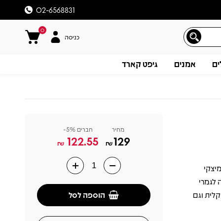
02-6568831
0
כניסה
ים
אמנים
גיפט קארד
מחיר
חברים 5%-
122.55
129
₪
₪
 מיצקי
תיאור
 לגמרי
הוספה לסל
לית וגם