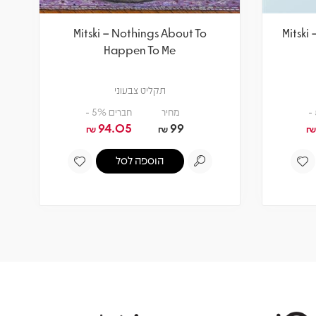
Mitski – Nothings About To
Mitski
Happen To Me
תקליט צבעוני
מחיר
חברים 5% -
94.05
99
₪
₪
₪
הוספה לסל