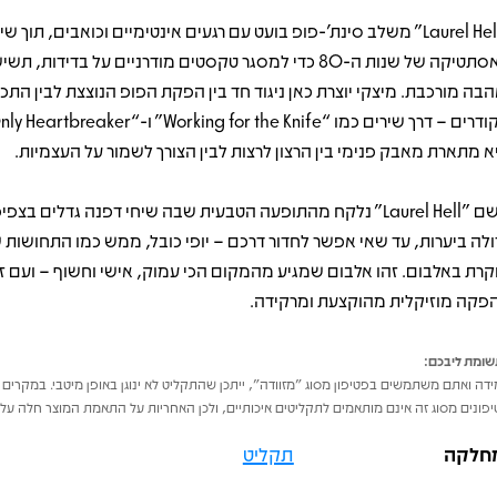
"Laurel Hell" משלב סינת'-פופ בועט עם רגעים אינטימיים וכואבים, תוך ש
באסתטיקה של שנות ה-80 כדי למסגר טקסטים מודרניים על בדידות,
הבה מורכבת. מיצקי יוצרת כאן ניגוד חד בין הפקת הפופ הנוצצת לבין התכ
א מתארת מאבק פנימי בין הרצון לרצות לבין הצורך לשמור על העצמיות.
השם "Laurel Hell" נלקח מהתופעה הטבעית שבה שיחי דפנה גדלים בצפ
ולה ביערות, עד שאי אפשר לחדור דרכם – יופי כובל, ממש כמו התחושות 
קרת באלבום. זהו אלבום שמגיע מהמקום הכי עמוק, אישי וחשוף – ועם ז
פקה מוזיקלית מהוקצעת ומרקידה.
ומת ליבכם:
דה ואתם משתמשים בפטיפון מסוג "מזוודה", ייתכן שהתקליט לא ינוגן באופן מיטבי. במקרים 
פונים מסוג זה אינם מותאמים לתקליטים איכותיים, ולכן האחריות על התאמת המוצר חלה על 
חלקה
תקליט