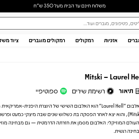
משלוח חינם עד הבית מעל 350 ש״ח
ברים
אזניות
רמקולים
רמקולים מוגברים
ציוד משל
Mitski – Laurel He
תיאור
רשימת שירים
ספוטיפיי
האלבום "Laurel Hell" הוא האלבום השישי של היוצרת היפנית-אמריקאית
(Mitski), והוא יצא לאחר הפסקה בת כשלוש שנים שבה מיצקי כמעט ופרשה
עולם המוזיקלי. האלבום מסמן את חזרתה הדרמטית — גם מבחינה מוזיק
חינה רגשית.