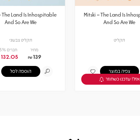
 – The Land Is Inhospitable
Mitski – The Land Is Inhos
And So Are We
And So Are We
תקליט
תקליט צבעוני
מחיר
חברים 5% -
132.05
139
₪
צפיה במוצר
הוספה לסל
אזל! עדכנו כשחוזר