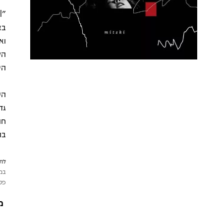
וא
הי
גד
חו
בה
לתש
במי
פטי
מ