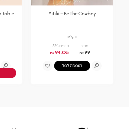
pitable
Mitski – Be The Cowboy
תקליט
מחיר
חברים 5% -
94.05
99
₪
₪
הוספה לסל