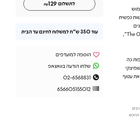
129
לתשלום
₪
ימוש
 תשישות נפשית
נים
עוד
350 ש"ח
למשלוח לחינם עד הבית
הקודרים – דרך שירים כמו “Working for the Knife” ו-“The Only Heartbreaker”,
הוספה למועדפים
יפות כה
שלחו הודעה בוואצאפ
שמיצקי
את עטוף
02-6568831
656605155012
רבים
הרוכש.