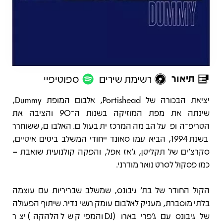
תיאור
רשימת שירים
ספוטיפיי
תיאור
יציאת הבכורה של Portishead, אלבום המופת Dummy,
שינתה את מפת המוזיקה בשנות ה־90 והציבה את
הטריפ־הופ על הבמה המרכזית בעולם. האלבום, ששוחרר
בשנת 1994, הביא עמו סאונד ייחודי המשלב ביטים איטיים,
סקרצ'ים של תקליטן, ג'אז אפל, והפקה קולנועית שואבת –
כמו פסקול לסרט נואר מודרני.
הקול החודר של בת' גיבונס, שמשלב שבריריות עם עוצמה
בלתי מוסברת, מעניק לאלבום עומק רגשי נדיר. שיתוף הפעולה
של גיבונס עם ג'פרי בארו (DJ והמפיק של הלהקה) יצר