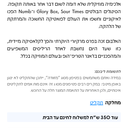
אלכימיה מוזיקלית שלא דומה לשום דבר אחר באותה תקופה.
הסינגלים הבולטים Glory Box, Sour Times ו־Numb הפכו
לאיקוניים וחשפו את העולם לפואטיקה החשוכה והמרתקת
של הלהקה.
האלבום זכה בפרס מרקיורי היוקרתי והפך לקלאסיקה מיידית,
כזו שעד היום נחשבת לאחד הריליסים המשפיעים
והמהפכניים בז'אנר הטריפ־הופ ובעולם המוזיקה בכלל.
לתשומת ליבכם:
במידה ואתם משתמשים בפטיפון מסוג "מזוודה", ייתכן שהתקליט לא ינוגן
באופן מיטבי. במקרים רבים פטיפונים מסוג זה אינם מותאמים לתקליטים
איכותיים, ולכן האחריות על התאמת המוצר חלה על הרוכש.
מחלקה
תקליט
עוד
350 ש"ח
למשלוח לחינם עד הבית