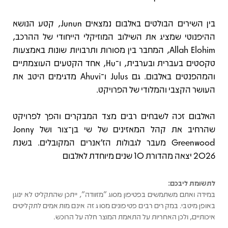
בין השירים הבולטים באלבום נמצאים Junun, קטע הנושא
ההיפנוטי שמציג את השילוב המוזיקלי הייחודי של ההרכב,
Allah Elohim, המחבר בין מסורות ותרבויות שונות באמצעות
טקסטים בעברית ובערבית, ו־Hu, אחד הקטעים העוצמתיים
והמהפנטים באלבום. גם Julus ו־Ahuvi מדגימים היטב את
העושר הקצבי והמלודי של הפרויקט.
האלבום זכה לשבחים רבים מצד המבקרים והפך לפרויקט
שהרחיב את קהל המאזינים של שי בן־צור ושל Jonny
Greenwood מעבר לגבולות הז'אנרים המקובלים. בשנת
2026 יצאה מהדורת 10 שנים מיוחדת לאלבום
לתשומת ליבכם:
במידה ואתם משתמשים בפטיפון מסוג "מזוודה", ייתכן שהתקליט לא ינוגן
באופן מיטבי. במקרים רבים פטיפונים מסוג זה אינם מותאמים לתקליטים
איכותיים, ולכן האחריות על התאמת המוצר חלה על הרוכש.