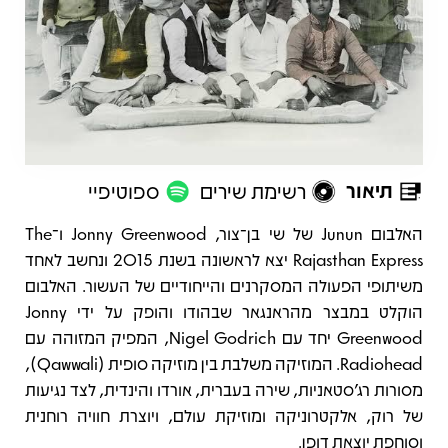
תיאור
רשימת שירים
ספוטיפיי
תיאור
האלבום Junun של שי בן־צור, Jonny Greenwood ו־The
Rajasthan Express יצא לראשונה בשנת 2015 ונחשב לאחד
משיתופי הפעולה המסקרנים והייחודיים של העשור. האלבום
הוקלט במבצר מהראנגאר שבהודו והופק על ידי Jonny
Greenwood יחד עם Nigel Godrich, המפיק המזוהה עם
Radiohead. המוזיקה משלבת בין מוזיקה סופית (Qawwali),
מסורות רג'סטאניות, שירה בעברית, אורדו והינדית, לצד נגיעות
של רוק, אלקטרוניקה ומוזיקת עולם, ויוצרת חוויה רוחנית
וסוחפת יוצאת דופן.