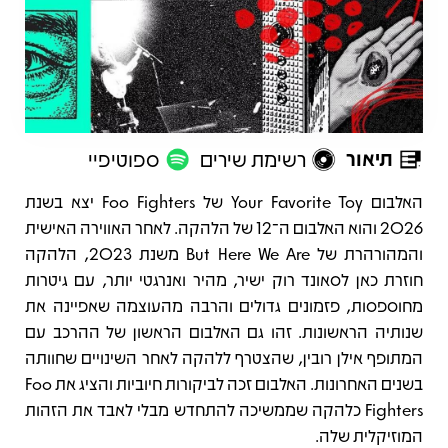
תיאור
רשימת שירים
ספוטיפיי
תיאור
האלבום Your Favorite Toy של Foo Fighters יצא בשנת
2026 והוא האלבום ה־12 של הלהקה. לאחר האווירה האישית
והמהורהרת של But Here We Are משנת 2023, הלהקה
חוזרת כאן לסאונד רוק ישיר, מהיר ואנרגטי יותר, עם גיטרות
מחוספסות, פזמונים גדולים והרבה מהעוצמה שאפיינה את
שנותיה הראשונות. זהו גם האלבום הראשון של ההרכב עם
המתופף אילן רובין, שהצטרף ללהקה לאחר השינויים שחוותה
בשנים האחרונות. האלבום זכה לביקורות חיוביות והציג את Foo
Fighters כלהקה שממשיכה להתחדש מבלי לאבד את הזהות
המוזיקלית שלה.