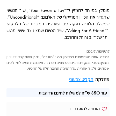
מומלץ במיוחד להאזין ל־"Your Favorite Toy", שיר הנושא
שהגדיר את הכיוון המוזיקלי של האלבום; "Unconditional",
שמשלב מלודיה חזקה עם האנרגיה המוכרת של הלהקה;
ו־"Asking For A Friend", שיר הסיום שמציג צד אישי ומרגש
יותר של דייב גרוהל וההרכב.
לתשומת ליבכם:
במידה ואתם משתמשים בפטיפון מסוג "מזוודה", ייתכן שהתקליט לא ינוגן
באופן מיטבי. במקרים רבים פטיפונים מסוג זה אינם מותאמים לתקליטים
איכותיים, ולכן האחריות על התאמת המוצר חלה על הרוכש.
מחלקה
תקליט צבעוני
עוד
350 ש"ח
למשלוח לחינם עד הבית
הוספה למועדפים