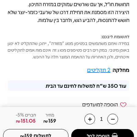
תחושת חו"ל, אך עם שורשים עמוקים במזרח התיכון.
היצירה הזו מסמנת את תחילת דרכו של שרעבי כזמר-יוצר שלא
חושש להתנסות, להביע רגש, ולחבר בין עולמות.
לתשומת ליבכם:
במידה ואתם משתמשים בפטיפון מסוג "מזוודה", ייתכן שהתקליט לא ינוגן
באופן מיטבי. במקרים רבים פטיפונים מסוג זה אינם מותאמים לתקליטים
איכותיים, ולכן האחריות על התאמת המוצר חלה על הרוכש.
מחלקה
2 תקליטים
עוד
350 ש"ח
למשלוח לחינם עד הבית
הוספה למועדפים
מחיר
חברים 5%-
שלחו הודעה בוואצאפ
151.05
159
₪
₪
02-6568831
לתשלום
הוספה לסל
159
₪