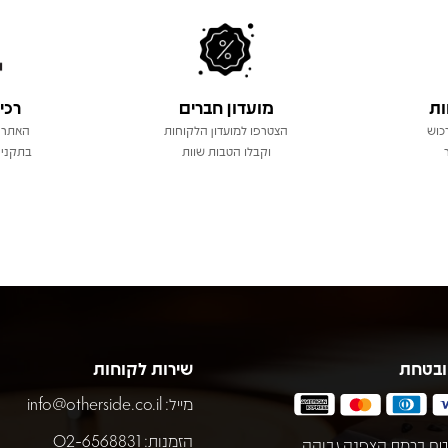
ות
מועדון חברים
רכי
כוש
הצטרפו למועדון הלקוחות
האתר 
וקבלו הטבות שוות
בתקני 
ובטחת
שירות לקוחות
מייל:
info@otherside.co.il
הזמנות: 02-6568831
ח ברמת הצפנה גבוהה