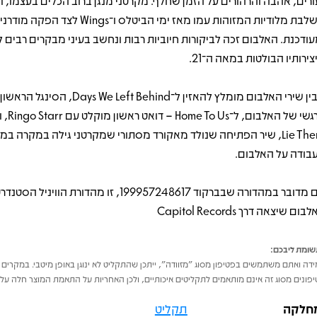
ורים, אהבה והרהורים על הזמן שחלף. מקרטני מנגן ברוב הכלים בעצמו, 
משלבת מלודיות המזוהות עמו מאז ימי הביטלס ו־Wings לצד הפקה מו
עודכנת. האלבום זכה לביקורות חיוביות רבות ונחשב בעיני מבקרים רבים 
צירותיו הבולטות במאה ה־21.
מבין שירי האלבום מומלץ להאזין ל־Days We Left Behind, ה
Lie There, שיר הפתיחה שנולד מאקורד מסתורי שמקרטני גילה במקרה במ
בודה על האלבום.
אם מדובר במהדורה שבברקוד 199957248617, זו מהדורת הוויני
ום שיצאה דרך Capitol Records
ומת ליבכם:
דה ואתם משתמשים בפטיפון מסוג "מזוודה", ייתכן שהתקליט לא ינוגן באופן מיטבי. במקרים 
פונים מסוג זה אינם מותאמים לתקליטים איכותיים, ולכן האחריות על התאמת המוצר חלה על 
חלקה
תקליט