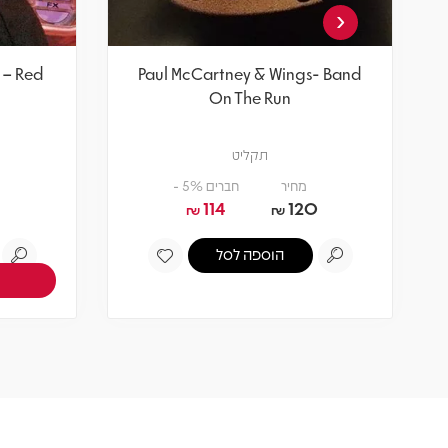
‹
 – Red
Paul McCartney & Wings- Band
On The Run
תקליט
מחיר
חברים 5% -
114
120
₪
₪
הוספה לסל