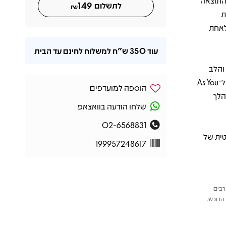
והתוצאה
149
לתשלום
₪
דרנית
לאחת
עוד
350 ש"ח
למשלוח לחינם עד הבית
סינגל הראשון והלב
הרגשי של האלבום, ל־Home To Us – דואט ראשון מוקלט עם Ringo Starr, ול־As You
הוספה למועדפים
הלך
שלחו הודעה בוואצאפ
02-6568831
ל הסטנדרטית של
199957248617
רבים
הרוכש.