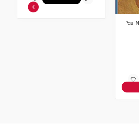
›
Paul And Linda McCartney – Ram
Paul 
תקליט
מחיר
חברים 5% -
132.05
139
₪
₪
הוספה לסל