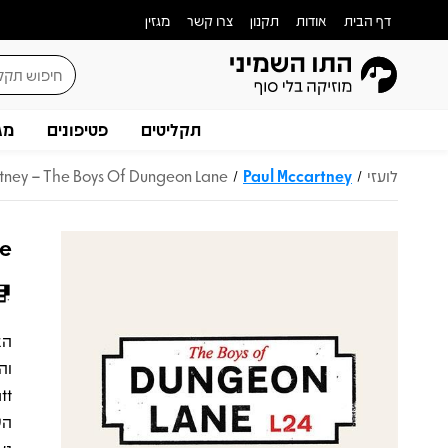
דף הבית
אודות
תקנון
צרו קשר
מגזין
תקליטים
פטיפונים
מג
לועזי
Paul Mccartney
tney – The Boys Of Dungeon Lane
/
/
ne
וה
הש