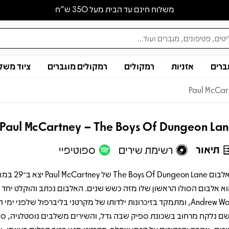
משלוח חינם עד הבית מעל 350 ש״ח
ברים
אזניות
רמקולים
רמקולים מוגברים
ציוד משל
Paul McCar
Paul McCartney – The Boys Of Dungeon La
תיאור
רשימת שירים
ספוטיפיי
וא אלבום הסולו הראשון שלו מזה כשש שנים. האלבום נכתב והוקלט יחד
Andrew Watt, ומתמקד בזיכרונות ילדותו של מקרטני בליברפול שלפני ימי
ם נלקח מרחוב בשכונת ספיק שבה גדל, והשירים משלבים נוסטלגיה, סיפ