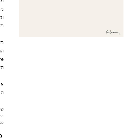
נע
ומ
מי
הע
האלב
לתש
במי
פטי
מ