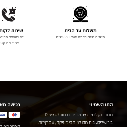
משלוח עד הבית
שירות לקוח
משלוח חינם בקניה מעל 350 ש"ח
לא בטוחים מה לר
צרו איתנו קשר
התו השמיני
רכישה מא
חנות תקליטים מיתולוגית ברחוב שמאי 12
בירושלים, בית חם לאוהבי מוזיקה, עם קירות
האתר מאובט