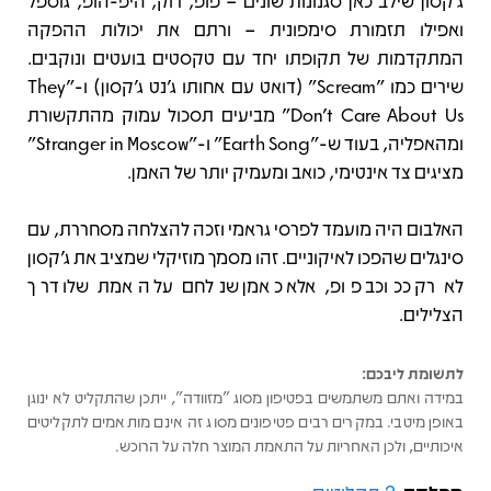
ג'קסון שילב כאן סגנונות שונים – פופ, רוק, היפ-הופ, גוספל
ואפילו תזמורת סימפונית – ורתם את יכולות ההפקה
המתקדמות של תקופתו יחד עם טקסטים בועטים ונוקבים.
שירים כמו "Scream" (דואט עם אחותו ג’נט ג’קסון) ו-"They
Don’t Care About Us" מביעים תסכול עמוק מהתקשורת
ומהאפליה, בעוד ש-"Earth Song" ו-"Stranger in Moscow"
מציגים צד אינטימי, כואב ומעמיק יותר של האמן.
האלבום היה מועמד לפרסי גראמי וזכה להצלחה מסחררת, עם
סינגלים שהפכו לאיקוניים. זהו מסמך מוזיקלי שמציב את ג'קסון
לא רק ככוכב פופ, אלא כאמן שנלחם על האמת שלו דרך
הצלילים.
לתשומת ליבכם:
במידה ואתם משתמשים בפטיפון מסוג "מזוודה", ייתכן שהתקליט לא ינוגן
באופן מיטבי. במקרים רבים פטיפונים מסוג זה אינם מותאמים לתקליטים
איכותיים, ולכן האחריות על התאמת המוצר חלה על הרוכש.