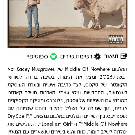
תיאור
רשימת שירים
ספוטיפיי
תיאור
האלבום Middle Of Nowhere של Kacey Musgraves יצא
בשנת 2026 ומציג את הזמרת בשיבה ברורה לשורשי
הקאנטרי של טקסס, לצד כתיבה אישית ובוגרת העוסקת
בעצמאות, התחדשות וגילוי עצמי. האלבום משלב קאנטרי
מסורתי עם השפעות של ווסטרן, בלוגראס ומוזיקה מקסיקנית
אזורית, תוך שמירה על הצליל המלודי והחם שמזוהה עם
מוסגרייבס. בין השירים הבולטים באלבום נמצאים "Dry Spell",
"Middle Of Nowhere" ו-"Loneliest Girl", המדגישים את
יכולתה לשלב הומור, כנות ורגש בשירים שנשארים עם המאזין