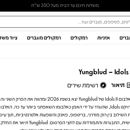
משלוח חינם עד הבית מעל 350 ש״ח
ברים
אזניות
רמקולים
רמקולים מוגברים
ציוד משל
Yungblud – Idols 
תיאור
רשימת שירים
האלבום Idols II של Yungblud יצא בשנת 2026 ומהווה את 
פרויקט Idols, שהוגדר על ידי האמן כאלבומו השאפתני ביותר עד כה. האל
 השילוב בין רוק מודרני, בריטפופ, פאנק והשפעות אלטרנטיביות, תוך עיס
אישית, התבגרות והתמודדות עם לחצי הפרסום. Yungblud ת