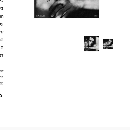
כי
הר
המ
לא
לתש
במי
פטי
מ