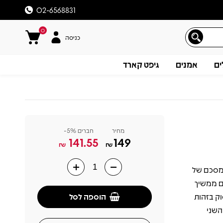
02-6568831
0
כניסה
ים
אמנים
גיפט קארד
מחיר
חברים 5%-
141.55
149
₪
₪
הפרק השני והמסכם של
תיאור
בום ממשיך
הוספה לסל
וק בזהות
יאר את החלק השני