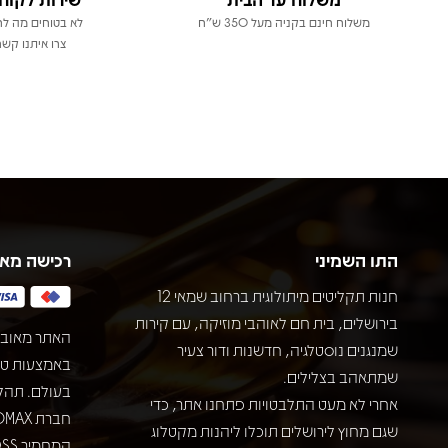
משלוח חינם בקניה מעל 350 ש"ח
לא בטוחים מה לר
צרו איתנו קשר
התו השמיני
רכישה מא
חנות תקליטים מיתולוגית ברחוב שמאי 12
בירושלים, בית חם לאוהבי מוזיקה, עם קירות
האתר מאובט
שמנגנים נוסטלגיה, חדשנות ודור צעיר
שמתאהב בצלילים.
בעולם. תהל
אחרי לא מעט התלבטויות פתחנו אתר, כדי
שגם מחוץ לירושלים תוכלו ליהנות מקטלוג