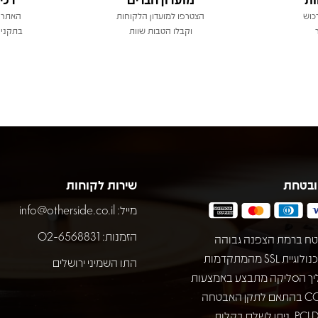
כוש
הצטרפו למועדון הלקוחות
האתר 
וקבלו הטבות שוות
בתקני 
ובטחת
שירות לקוחות
מייל:
info@otherside.co.il
הזמנות: 02-6568831
ח ברמת הצפנה גבוהה
באמצעות טכנולוגיית SSL מהמתקדמות
התו השמיני ירושלים
יך הסליקה מתבצע באמצעות
חברת COMAX בהתאם לתקן האבטחה
המחמיר PCI DSS. ניתן לשלם בקלות