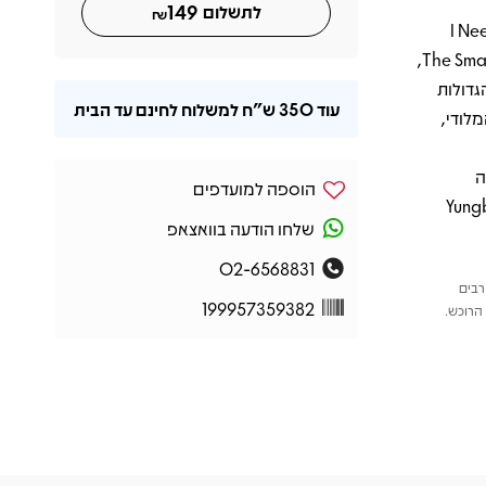
149
לתשלום
₪
I Need Y
Fine)", "The Postman" ו-"Zombie" בגרסה מחודשת עם The Smashing Pumpkins,
עות הגדולות
עוד
350 ש"ח
למשלוח לחינם עד הבית
 ומציג את הצד המלודי,
ה
הוספה למועדפים
שלחו הודעה בוואצאפ
02-6568831
רבים
199957359382
הרוכש.