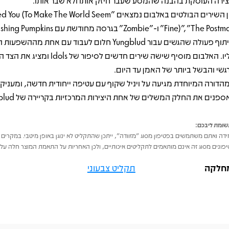
צירה העוסקת בהבנה שהמסע שעבר חיזק אותו ולא שבר אותו.
בין השירים הבולטים באלבום נמצאים "ou (To Make The World Seem
שיתוף פעולה שהגשים עבור Yungblud חלום לעבוד עם אחת מההשפ
עליו. האלבום מוסיף שישה שירים חדשים לסיפור של Idols
גשי והבשל ביותר של האמן עד היום.
הדורה המיוחדת מגיעה על ויניל שקוף עם עטיפה ייחודית חדשה, ומעניק
ספנים את החלק המשלים של אחת היצירות המרכזיות בקריירה של Yungblud
ומת ליבכם:
דה ואתם משתמשים בפטיפון מסוג "מזוודה", ייתכן שהתקליט לא ינוגן באופן מיטבי. במקרים 
פונים מסוג זה אינם מותאמים לתקליטים איכותיים, ולכן האחריות על התאמת המוצר חלה על 
חלקה
תקליט צבעוני