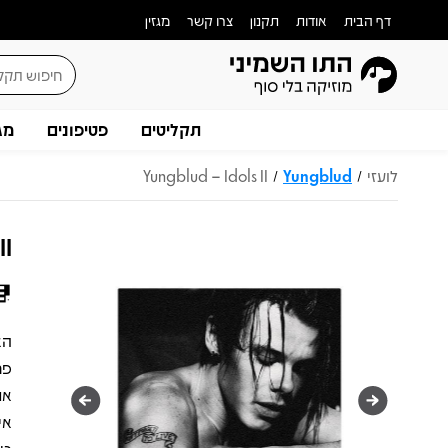
דף הבית
אודות
תקנון
צרו קשר
מגזין
תקליטים
פטיפונים
מג
לועזי
Yungblud
Yungblud – Idols II
/
/
II
את