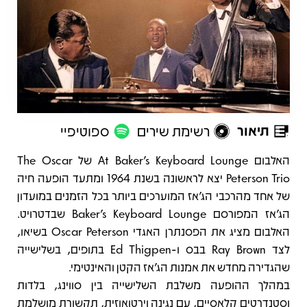
תיאור
רשימת שירים
ספוטיפיי
תיאור
האלבום At Baker's Keyboard Lounge של The Oscar
Peterson Trio יצא לראשונה בשנת 1964 ומתעד הופעה חיה
של אחד מהרכבי הג'אז המוערכים ביותר בכל הזמנים במועדון
הג'אז המפורסם Baker's Keyboard Lounge שבדטרויט.
האלבום מציג את הפסנתרן האגדי Oscar Peterson בשיאו,
לצד Ray Brown בבס ו-Ed Thigpen בתופים, בשלישייה
שהגדירה מחדש את אמנות הג'אז הקטן והאינטימי.
במהלך ההופעה משלבת השלישייה בין סווינג, בלדות
וסטנדרטים קלאסיים, עם נגינה וירטואוזית, תקשורת מושלמת