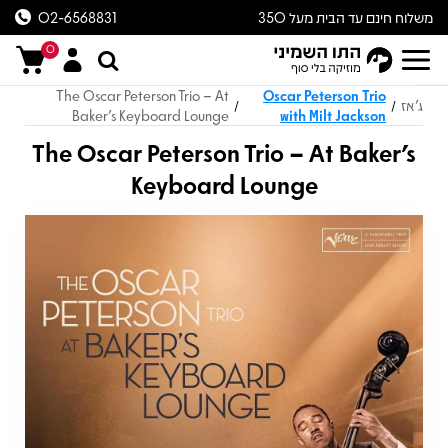
משלוח חינם עד הבית מעל 350
02-6568831
ש״ח
0
The Oscar Peterson Trio – At
Oscar Peterson Trio
ג'אז
/
/
Baker's Keyboard Lounge
with Milt Jackson
The Oscar Peterson Trio – At Baker's
Keyboard Lounge