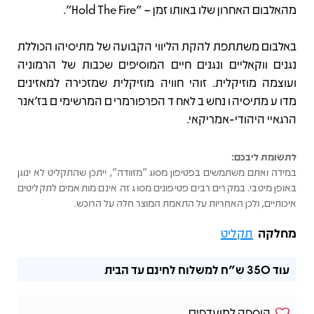
מהאלבום האחרון שלו באותו זמן – "Hold The Fire".
באלבום משתתפת להקת הליווי הקבועה של מתיסיהו הכוללת
נגנים ווקאליים ונגנים חיים המוסיפים שכבות של הרמוניה
ועוצמה מוזיקלית. זוהי חוויה מוזיקלית שמזכירה למאזינים
מדוע מתיסיהו נחשב לאחד הפרפורמרים המרשימים בז'אנר
הרגאיי היהודי-אמריקאי.
לתשומת ליבכם:
במידה ואתם משתמשים בפטיפון מסוג "מזוודה", ייתכן שהתקליט לא ינוגן
באופן מיטבי. במקרים רבים פטיפונים מסוג זה אינם מותאמים לתקליטים
איכותיים, ולכן האחריות על התאמת המוצר חלה על הרוכש.
מחלקה
תקליט
עוד
350 ש"ח
למשלוח לחינם עד הבית
הוספה למועדפים