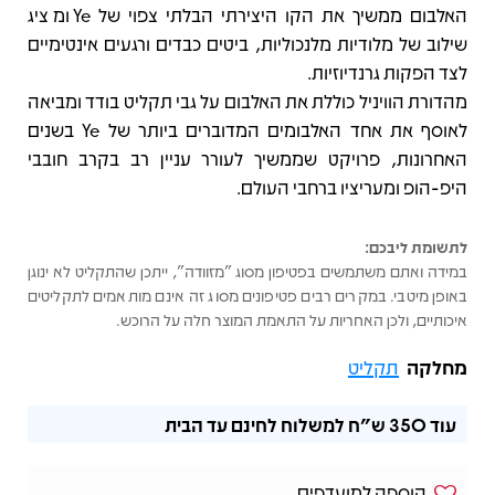
האלבום ממשיך את הקו היצירתי הבלתי צפוי של Ye ומציג
שילוב של מלודיות מלנכוליות, ביטים כבדים ורגעים אינטימיים
לצד הפקות גרנדיוזיות.
מהדורת הוויניל כוללת את האלבום על גבי תקליט בודד ומביאה
לאוסף את אחד האלבומים המדוברים ביותר של Ye בשנים
האחרונות, פרויקט שממשיך לעורר עניין רב בקרב חובבי
היפ-הופ ומעריציו ברחבי העולם.
לתשומת ליבכם:
במידה ואתם משתמשים בפטיפון מסוג "מזוודה", ייתכן שהתקליט לא ינוגן
באופן מיטבי. במקרים רבים פטיפונים מסוג זה אינם מותאמים לתקליטים
איכותיים, ולכן האחריות על התאמת המוצר חלה על הרוכש.
מחלקה
תקליט
עוד
350 ש"ח
למשלוח לחינם עד הבית
הוספה למועדפים