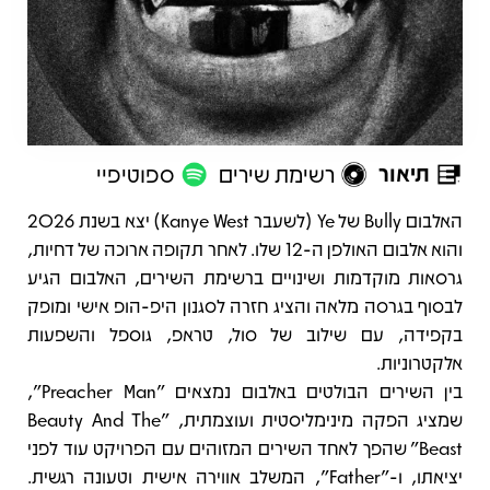
תיאור
רשימת שירים
ספוטיפיי
תיאור
האלבום Bully של Ye (לשעבר Kanye West) יצא בשנת 2026
והוא אלבום האולפן ה-12 שלו. לאחר תקופה ארוכה של דחיות,
גרסאות מוקדמות ושינויים ברשימת השירים, האלבום הגיע
לבסוף בגרסה מלאה והציג חזרה לסגנון היפ-הופ אישי ומופק
בקפידה, עם שילוב של סול, טראפ, גוספל והשפעות
אלקטרוניות.
בין השירים הבולטים באלבום נמצאים "Preacher Man",
שמציג הפקה מינימליסטית ועוצמתית, "Beauty And The
Beast" שהפך לאחד השירים המזוהים עם הפרויקט עוד לפני
יציאתו, ו-"Father", המשלב אווירה אישית וטעונה רגשית.