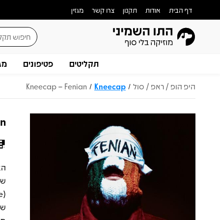
דף הבית
אודות
תקנון
צרו קשר
מגזין
תקליטים
פטיפונים
מג
היפ הופ / ראפ / סול
Kneecap
Kneecap – Fenian
/
/
an
של
שי