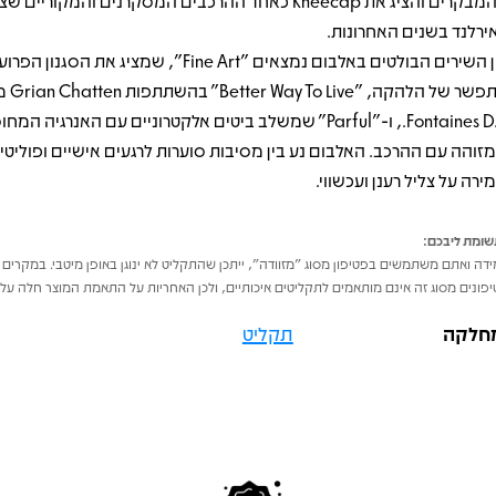
מהמבקרים והציג את Kneecap כאחד ההרכבים המסקרנים והמקוריים 
ירלנד בשנים האחרונות.
בין השירים הבולטים באלבום נמצאים "Fine Art", שמציג את הסג
מתפשר של הלה
Fontaines D.C., ו-"Parful" שמשלב ביטים אלקטרוניים עם האנרגיה 
זוהה עם ההרכב. האלבום נע בין מסיבות סוערות לרגעים אישיים ופוליטיי
ירה על צליל רענן ועכשווי.
ומת ליבכם:
דה ואתם משתמשים בפטיפון מסוג "מזוודה", ייתכן שהתקליט לא ינוגן באופן מיטבי. במקרים 
פונים מסוג זה אינם מותאמים לתקליטים איכותיים, ולכן האחריות על התאמת המוצר חלה על 
חלקה
תקליט