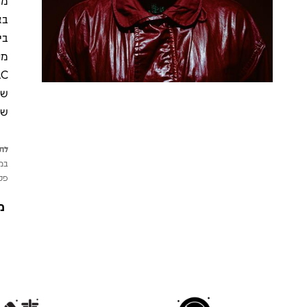
בא
שמ
שמ
לתש
במי
פטי
מ