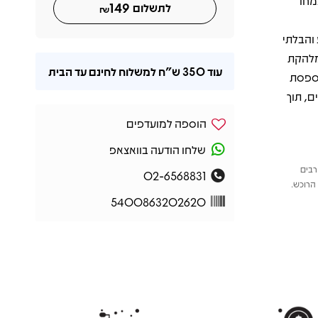
שצמחו
149
לתשלום
₪
נון הפרוע והבלתי
קה, "Better Way To Live" בהשתתפות Grian Chatten מלהקת
עוד
350 ש"ח
למשלוח לחינם עד הבית
המחוספסת
ם, תוך
הוספה למועדפים
שלחו הודעה בוואצאפ
רבים
02-6568831
הרוכש.
5400863202620