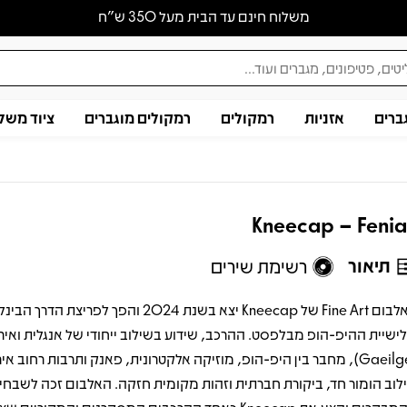
משלוח חינם עד הבית מעל 350 ש״ח
ברים
אזניות
רמקולים
רמקולים מוגברים
ציוד משל
Kneecap – Feni
תיאור
רשימת שירים
האלבום Fine Art של Kneecap יצא בשנת 2024 והפך לפריצ
ישיית ההיפ-הופ מבלפסט. ההרכב, שידוע בשילוב ייחודי של אנגלית ואיר
(Gaeilge), מחבר בין היפ-הופ, מוזיקה אלקטרונית, פאנק ותרבות רחוב איר
לוב הומור חד, ביקורת חברתית וזהות מקומית חזקה. האלבום זכה לשבחי