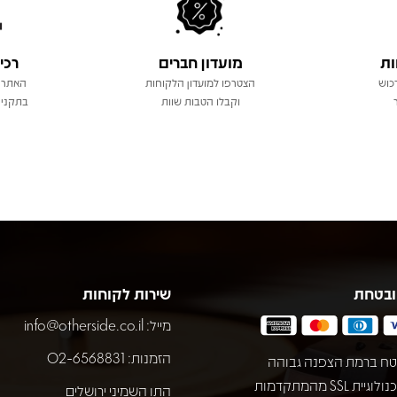
ות
מועדון חברים
רכי
כוש
הצטרפו למועדון הלקוחות
האתר 
וקבלו הטבות שוות
בתקני 
ובטחת
שירות לקוחות
מייל:
info@otherside.co.il
הזמנות: 02-6568831
ח ברמת הצפנה גבוהה
באמצעות טכנולוגיית SSL מהמתקדמות
התו השמיני ירושלים