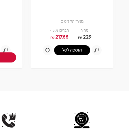
מארז תקליטים
מחיר
חברים 5% -
217.55
229
₪
₪
הוספה לסל