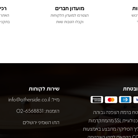
ות
מועדון חברים
רכי
כוש
הצטרפו למועדון הלקוחות
האתר 
וקבלו הטבות שוות
בתקני 
ובטחת
שירות לקוחות
מייל:
info@otherside.co.il
הזמנות: 02-6568831
ח ברמת הצפנה גבוהה
באמצעות טכנולוגיית SSL מהמתקדמות
התו השמיני ירושלים
יך הסליקה מתבצע באמצעות
חברת COMAX בהתאם לתקן האבטחה