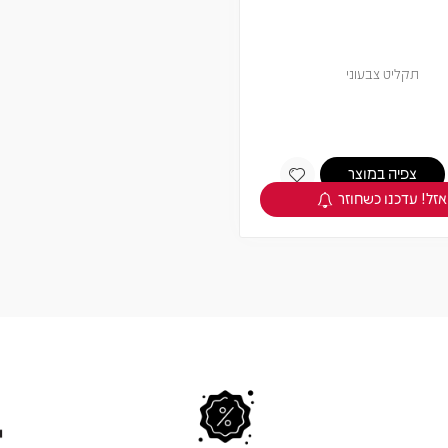
תקליט צבעוני
צפיה במוצר
אזל! עדכנו כשחוזר