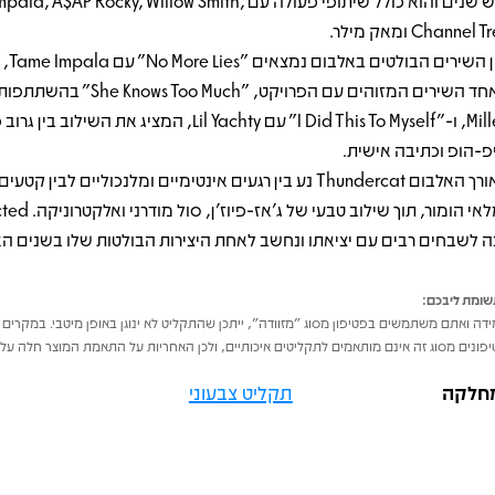
שש שנים והוא כולל שיתופי פעולה עם  A$AP Rocky, Willow Smith
Channel  ומאק מילר.
בין השירים הב
Miller, ו-"I Did This To Myself" עם Lil Yachty, המציג את השילוב
פ-הופ וכתיבה אישית.
לאורך האלבום Thundercat נע בין רגעים אינטימיים ומלנכוליים לבין ק
ומלאי הומור, תוך שילוב טבעי ש
ה לשבחים רבים עם יציאתו ונחשב לאחת היצירות הבולטות שלו בשנים הא
ומת ליבכם:
דה ואתם משתמשים בפטיפון מסוג "מזוודה", ייתכן שהתקליט לא ינוגן באופן מיטבי. במקרים 
פונים מסוג זה אינם מותאמים לתקליטים איכותיים, ולכן האחריות על התאמת המוצר חלה על 
חלקה
תקליט צבעוני