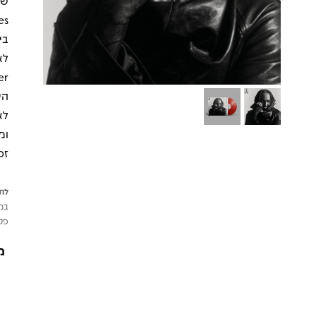
Tres
הי
זכ
לתש
במי
פטי
מ