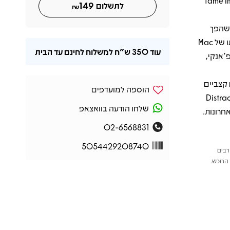
Tame Impala,,
149
לתשלום
₪
ולטים באלבום נמצאים "No More Lies" עם Tame Impala, שהפך
לאחד השירים המזוהים עם הפרויקט, "She Knows Too Much" בהשתתפותו של Mac
עוד
350 ש"ח
למשלוח לחינם עד הבית
 בין גרוב פ'אנקי,
טעים קצביים
הוספה למועדפים
ל ג'אז-פיוז'ן, סול מודרני ואלקטרוניקה. Distracted
שלחו הודעה בוואצאפ
חרונות.
02-6568831
5054429208740
רבים
הרוכש.