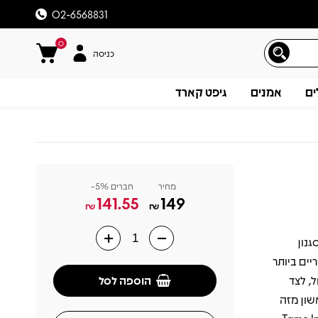
02-6568831
0
כניסה
ים
אמנים
גיפט קארד
מחיר
חברים 5%-
141.55
149
₪
₪
יך את הסגנון
תיאור
ים ביותר
הוספה לסל
, לצד
שון מזה