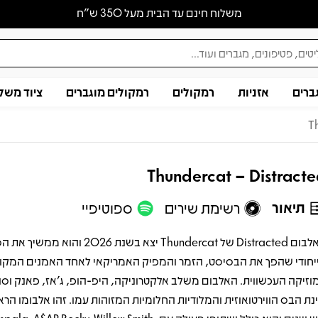
משלוח חינם עד הבית מעל 350 ש״ח
ברים
אזניות
רמקולים
רמקולים מוגברים
ציוד משל
T
Thundercat – Distract
תיאור
רשימת שירים
ספוטיפיי
האלבום Distracted של Thundercat יצא בשנת 2026 והוא ממש
יחודי שהפך את הבסיסט, הזמר והמפיק האמריקאי לאחד האמנים המקורי
וזיקה העכשווית. האלבום משלב אלקטרוניקה, היפ-הופ, ג'אז, פאנק וסול
ינת הבס הווירטואוזית והמלודיות החלומיות המזוהות עמו. זהו אלבומו הרא