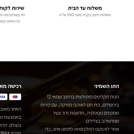
משלוח עד הבית
שירות לקוח
משלוח חינם בקניה מעל 350 ש"ח
לא בטוחים מה לר
צרו איתנו קשר
התו השמיני
רכישה מא
חנות תקליטים מיתולוגית ברחוב שמאי 12
בירושלים, בית חם לאוהבי מוזיקה, עם קירות
האתר מאובט
שמנגנים נוסטלגיה, חדשנות ודור צעיר
שמתאהב בצלילים.
בעולם. תהל
אחרי לא מעט התלבטויות פתחנו אתר, כדי