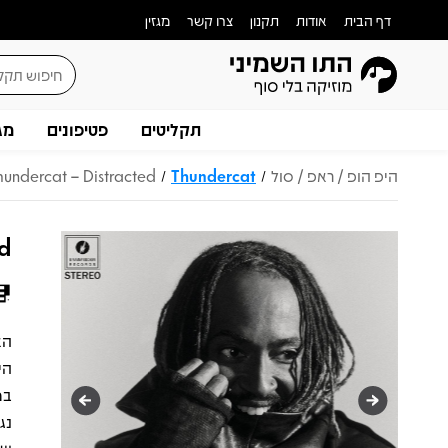
דף הבית
אודות
תקנון
צרו קשר
מגזין
תקליטים
פטיפונים
מג
היפ הופ / ראפ / סול
Thundercat
hundercat – Distracted
/
/
ed
הי
במ
נג