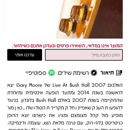
המוצר אינו במלאי, השאירו פרטים ונעדכן אתכם כשיחזור.
תיאור
רשימת שירים
ספוטיפיי
תיאור
האלבום Live At Bush Hall 2007 של Gary Moore יצא
לראשונה בשנת 2014 ומתעד הופעה אינטימית ומיוחדת
שהתקיימה בשנת 2007 באולם Bush Hall בלונדון. בניגוד
להופעות הענק שאפיינו חלק מקריירת הסולו שלו, כאן מור
מופיע מול קהל מצומצם ומציג את כישרונו יוצא הדופן
כגיטריסט בלוז-רוק, עם נגינה מלאת רגש, עוצמה ודינמיקה.