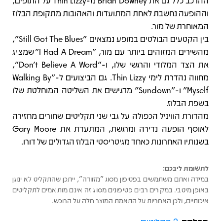
ההרכב כלל גם את Brian Downey מ-Thin Lizzy על התופים,
וההופעה נחשבת לאחת המתועדות והאהובות מתקופת הבלוז
המאוחרת של מור.
בין הקטעים הבולטים במופע נמצאים "Still Got The Blues",
מהשירים המזוהים ביותר עם מור, "I Had A Dream" שמציג
את הצד המלודי והרגשי שלו, ו-"Don't Believe A Word",
מחווה נהדרת לימי Thin Lizzy. גם הביצועים ל-"Walking By
Myself" ו-"Sundown" מדגישים את השליטה המוחלטת שלו
בשפת הבלוז.
מהדורת הוויניל הכפולה על גבי שני תקליטים שחורים מחזירה
לאוסף הופעה נדירה ומרגשת, המתעדת את Gary Moore
בשנותיו האחרונות כאחד מגיטריסטי הבלוז הגדולים של דורו.
לתשומת ליבכם:
במידה ואתם משתמשים בפטיפון מסוג "מזוודה", ייתכן שהתקליט לא ינוגן
באופן מיטבי. במקרים רבים פטיפונים מסוג זה אינם מותאמים לתקליטים
איכותיים, ולכן האחריות על התאמת המוצר חלה על הרוכש.