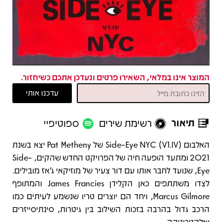
המוצר אינו במלאי, השאירו פרטים ונעדכן אתכם כשיחזור.
תיאור
רשימת שירים
ספוטיפיי
תיאור
האלבום Side-Eye NYC (V1.IV) של Pat Metheny יצא בשנת
2021 ומתעד הופעה חיה של הפרויקט החדש שהקים, Side-
Eye, שנועד לחבר אותו עם דור צעיר של מוזיקאי ג'אז מובילים.
לצדו משתתפים כאן הקלידן James Francies והמתופף
Marcus Gilmore, ויחד הם יוצרים טריו שנשמע לעיתים כמו
הרכב גדול בהרבה בזכות השילוב בין גיטרות, סינתיסייזרים
ואלקטרוניקה.