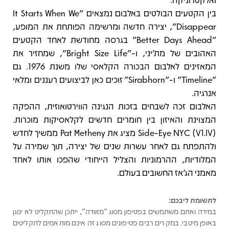
בין הקטעים הבולטים באלבום נמצאים "It Starts When We
Disappear", יצירה חדשה ומרשימה הפותחת את המופע,
"Better Days Ahead" בגרסה מחודשת לאחד הקטעים
האהובים של מת'יני, ו-"Bright Size Life", שמחזיר את
המאזינים לאלבום הבכורה הקלאסי שלו משנת 1976. גם
"Timeline" ו-"Sirabhorn" זוכים כאן לביצועים רעננים ומלאי
אנרגיה.
האלבום זכה לשבחים בזכות הנגינה הווירטואוזית, ההפקה
המצוינת והאיזון בין חומרים חדשים לקלאסיקות מוכרות.
Side-Eye NYC (V1.IV) מציג את Pat Metheny ממשיך לחדש
ולהתפתח גם לאחר עשרות שנים של יצירה, תוך שמירה על
המלודיות, ההרמוניות והצליל הייחודי שהפכו אותו לאחד
מאמני הג'אז החשובים בעולם.
לתשומת ליבכם:
במידה ואתם משתמשים בפטיפון מסוג "מזוודה", ייתכן שהתקליט לא ינוגן
באופן מיטבי. במקרים רבים פטיפונים מסוג זה אינם מותאמים לתקליטים