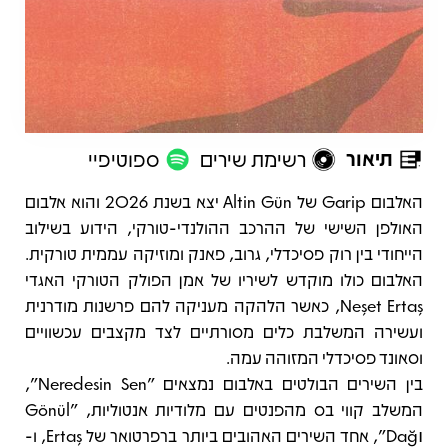
תיאור
רשימת שירים
ספוטיפיי
תיאור
האלבום Garip של Altin Gün יצא בשנת 2026 והוא אלבום
האולפן השישי של ההרכב ההולנדי-טורקי, הידוע בשילוב
הייחודי בין רוק פסיכדלי, גרוב, פאנק ומוזיקה עממית טורקית.
האלבום כולו מוקדש לשיריו של אמן הפולק הטורקי האגדי
Neşet Ertaş, כאשר הלהקה מעניקה להם פרשנות מודרנית
ועשירה המשלבת כלים מסורתיים לצד מקצבים עכשוויים
וסאונד פסיכדלי המזוהה עמה.
בין השירים הבולטים באלבום נמצאים "Neredesin Sen",
המשלב קווי בס מהפנטים עם מלודיות אנטוליות, "Gönül
Dağı", אחד השירים האהובים ביותר ברפרטואר של Ertaş, ו-