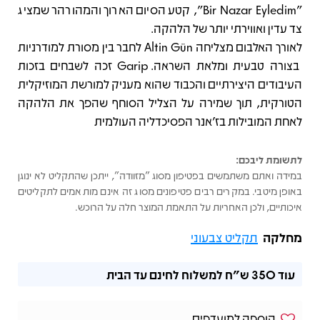
"Bir Nazar Eyledim", קטע הסיום הארוך והמהורהר שמציג
צד עדין ואווירתי יותר של הלהקה.
לאורך האלבום מצליחה Altin Gün לחבר בין מסורת למודרניות
בצורה טבעית ומלאת השראה. Garip זכה לשבחים בזכות
העיבודים היצירתיים והכבוד שהוא מעניק למורשת המוזיקלית
הטורקית, תוך שמירה על הצליל הסוחף שהפך את הלהקה
לאחת המובילות בז'אנר הפסיכדליה העולמית
לתשומת ליבכם:
במידה ואתם משתמשים בפטיפון מסוג "מזוודה", ייתכן שהתקליט לא ינוגן
באופן מיטבי. במקרים רבים פטיפונים מסוג זה אינם מותאמים לתקליטים
איכותיים, ולכן האחריות על התאמת המוצר חלה על הרוכש.
מחלקה
תקליט צבעוני
עוד
350 ש"ח
למשלוח לחינם עד הבית
הוספה למועדפים