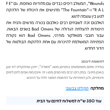
Wounds", המשלב ריפים כבדים עם מלודיות סוחפות. גם "F E
R A L" ו-"The Fountain" מדגישים את היכולת של הלהקה
לנוע בין עוצמה לרגש.
האלבום זכה לשבחים רבים כאלבום בכורה מרשים והניח את
היסודות להצלחה הגדולה של Bad Omens בשנים הבאות.
עבור חובבי מטאלקור מודרני, Bad Omens הוא נקודת
הפתיחה המושלמת להיכרות עם אחת הלהקות הבולטות של
הדור החדש.
לתשומת ליבכם:
במידה ואתם משתמשים בפטיפון מסוג "מזוודה", ייתכן שהתקליט לא ינוגן
באופן מיטבי. במקרים רבים פטיפונים מסוג זה אינם מותאמים לתקליטים
איכותיים, ולכן האחריות על התאמת המוצר חלה על הרוכש.
מחלקה
תקליט צבעוני
עוד
350 ש"ח
למשלוח לחינם עד הבית