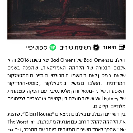
תיאור
רשימת שירים
ספוטיפיי
תיאור
האלבום Bad Omens של Bad Omens יצא בשנת 2016 והוא
אלבום הבכורה של הלהקה האמריקאית, שהפכה בשנים
שלאחר מכן לאחד השמות הבולטים בזירת המטאלקור
המודרנית. האלבום משלב מטאלקור, פוסט-הארדקור
והשפעות של ניו-מטאל ורוק אלטרנטיבי, עם הפקה עוצמתית
של Will Putney ושילוב מוצלח בין קטעים אגרסיביים לפזמונים
מלודיים וקליטים.
בין השירים הבולטים באלבום נמצאים "Glass Houses", שהציג
את הלהקה לקהל הרחב עם אנרגיה מתפרצת, "The Worst In
Me" שהפך לאחד השירים המזוהים ביותר עם ההרכב, ו-"Exit