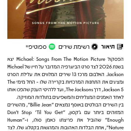
תיאור
רשימת שירים
ספוטיפיי
תיאור
הפסקול Michael: Songs From The Motion Picture יצא
בשנת 2026 לצד סרט הביוגרפיה המדובר על חייו של Michael
Jackson. האלבום מרכז 13 שירים המלווים את עלילת הסרט
ומציגים את התחנות המרכזיות בקריירה שלו - החל מימי The
Jackson 5, דרך The Jacksons, ועד ללהיטי הענק שהפכו אותו
לאחד האמנים המצליחים והמשפיעים בתולדות המוזיקה.
בין השירים הבולטים באוסף נמצאים "Billie Jean", מהשירים
המזוהים ביותר עם ג'קסון, "Don't Stop 'Til You Get
Enough" שהוביל את פריצתו כאמן סולו, ו-"Human
Nature", אחת הבלדות האהובות והמרגשות בקטלוג שלו. לצד