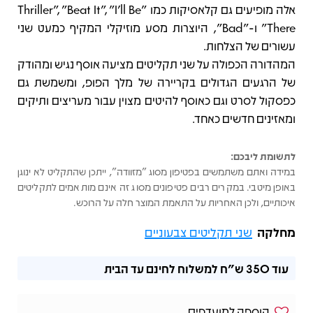
אלה מופיעים גם קלאסיקות כמו "Thriller", "Beat It", "I'll Be
There" ו-"Bad", היוצרות מסע מוזיקלי המקיף כמעט שני
עשורים של הצלחות.
המהדורה הכפולה על שני תקליטים מציעה אוסף נגיש ומהודק
של הרגעים הגדולים בקריירה של מלך הפופ, ומשמשת גם
כפסקול לסרט וגם כאוסף להיטים מצוין עבור מעריצים ותיקים
ומאזינים חדשים כאחד.
לתשומת ליבכם:
במידה ואתם משתמשים בפטיפון מסוג "מזוודה", ייתכן שהתקליט לא ינוגן
באופן מיטבי. במקרים רבים פטיפונים מסוג זה אינם מותאמים לתקליטים
איכותיים, ולכן האחריות על התאמת המוצר חלה על הרוכש.
מחלקה
שני תקליטים צבעוניים
עוד
350 ש"ח
למשלוח לחינם עד הבית
הוספה למועדפים