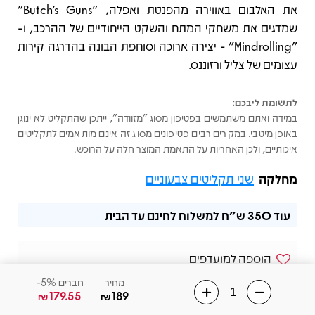
את האלבום באווירה מהפנטת ואפלה, "Butch's Guns"
שמדגים את משחקי המתח והשקט הייחודיים של ההרכב, ו-
"Mindrolling" - יצירה ארוכה וסוחפת הבונה בהדרגה קירות
עצומים של צליל ורזוננס.
לתשומת ליבכם:
במידה ואתם משתמשים בפטיפון מסוג "מזוודה", ייתכן שהתקליט לא ינוגן
באופן מיטבי. במקרים רבים פטיפונים מסוג זה אינם מותאמים לתקליטים
איכותיים, ולכן האחריות על התאמת המוצר חלה על הרוכש.
מחלקה
שני תקליטים צבעוניים
עוד
350 ש"ח
למשלוח לחינם עד הבית
הוספה למועדפים
מחיר
חברים 5%-
שלחו הודעה בוואצאפ
179.55
189
₪
₪
02-6568831