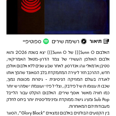
תיאור
רשימת שירים
ספוטיפיי
תיאור
האלבום Sunn O))) של Sunn O))) יצא בשנת 2026 והוא
אלבום האולפן העשירי של צמד הדרון-מטאל האמריקאי,
סטיבן או'מאלי וגרג אנדרסון. לאחר שבע שנים ללא אלבום אולפן
חדש, ההרכב חזר ליצירה המתמקדת בלב הסאונד שהפך אותו
לאגדה בעולם המוזיקה הניסיונית - גיטרות מכוונות נמוך,
שכבות עצומות של פידבק, וצליל פיזי ועוצמתי שמרגיש יותר
כמו חוויה מאשר אוסף שירים. האלבום הוקלט עבור הלייבל
Sub Pop ומציג גישה ממוקדת ומינימליסטית יותר ביחס לחלק
מעבודותיהם המאוחרות.
בין הקטעים הבולטים באלבום נמצאים "Glory Black", הסוגר