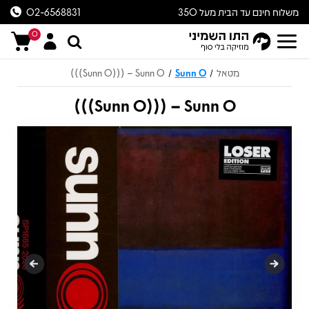
משלוח חינם עד הבית מעל 350
02-6568831
ש״ח
0
מטאל
Sunn O
Sunn O))) – Sunn O)))
/
/
Sunn O))) – Sunn O)))