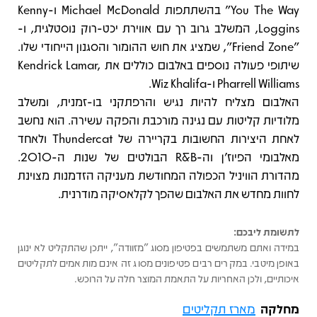
You The Way" בהשתתפות Michael McDonald ו-Kenny
Loggins, המשלב גרוב רך עם אווירת יכט-רוק נוסטלגית, ו-
"Friend Zone", שמציג את חוש ההומור והסגנון הייחודי שלו.
שיתופי פעולה נוספים באלבום כוללים את Kendrick Lamar,
Pharrell Williams ו-Wiz Khalifa.
האלבום מצליח להיות נגיש והרפתקני בו-זמנית, ומשלב
מלודיות קליטות עם נגינה מורכבת והפקה עשירה. הוא נחשב
לאחת היצירות החשובות בקריירה של Thundercat ולאחד
מאלבומי הפיוז'ן וה-R&B הבולטים של שנות ה-2010.
מהדורת הוויניל הכפולה המחודשת מעניקה הזדמנות מצוינת
לחוות מחדש את האלבום שהפך לקלאסיקה מודרנית.
לתשומת ליבכם:
במידה ואתם משתמשים בפטיפון מסוג "מזוודה", ייתכן שהתקליט לא ינוגן
באופן מיטבי. במקרים רבים פטיפונים מסוג זה אינם מותאמים לתקליטים
איכותיים, ולכן האחריות על התאמת המוצר חלה על הרוכש.
מחלקה
מארז תקליטים