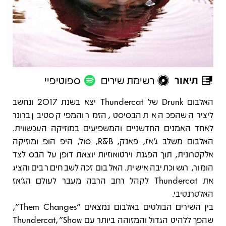
תיאור
רשימת שירים
ספוטיפיי
תיאור
האלבום Drunk של Thundercat יצא בשנת 2017 ונחשב
ליצירה שהפכה את הבסיסט, הזמר והמפיק סטיבן ברונר
לאחד האמנים החדשניים והמשפיעים במוזיקה העכשווית.
האלבום משלב ג'אז, פאנק, R&B, סול, היפ הופ ומוזיקה
אלקטרונית, תוך הפגנת וירטואוזיות יוצאת דופן על הבס לצד
הומור, רגש וכתיבה אישית. האלבום זכה לשבחים רבים והציג
את Thundercat לקהל רחב הרבה מעבר לעולם הג'אז
האלטרנטיבי.
בין השירים הבולטים באלבום נמצאים "Them Changes",
שהפך ללהיט הגדול והמזוהה ביותר עם Thundercat, "Show