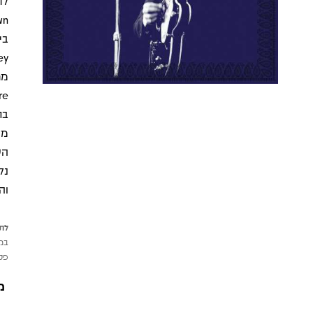
Brown 
בת
הש
נל
וה
לתש
במי
פטי
מ