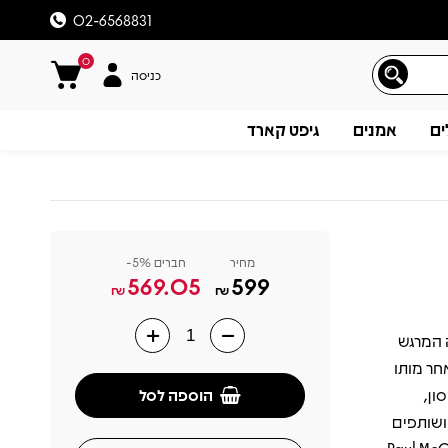
02-6568831
0
כניסה
ים
אמנים
גיפט קארד
מחיר
חברים 5%-
569.05
599
₪
₪
ופע המחווה המרגש
תיאור
Ro בלונדון, שנה לאחר מותו
הוספה לסל
יסון,
 חברים ושותפים