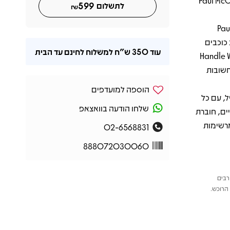
Paul McCar
599
לתשלום
₪
ם הבולטים באלבום נמצאים "Something" בביצוע משותף של Paul
Eric Clapton, " עם הרכב כוכבים
עוד
350 ש"ח
למשלוח לחינם עד הבית
" בביצוע מלא נשמה של Billy Preston. גם "Handle With
ות החשובות
הוספה למועדפים
יל, עם כל
שלחו הודעה בוואצאפ
ים, חוברת
מרשימות
02-6568831
888072030060
רבים
הרוכש.