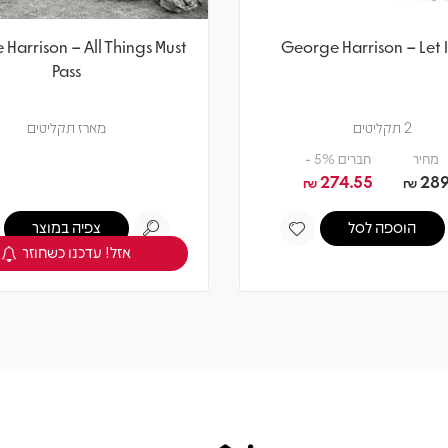
Harrison – All Things Must
George Harrison – Let I
Pass
2 תקליטים
מארז תקליטים
מחיר
חברים 5% -
274.55
28
₪
₪
הוספה לסל
צפיה במוצר
אזל! עדכנו כשחוזר