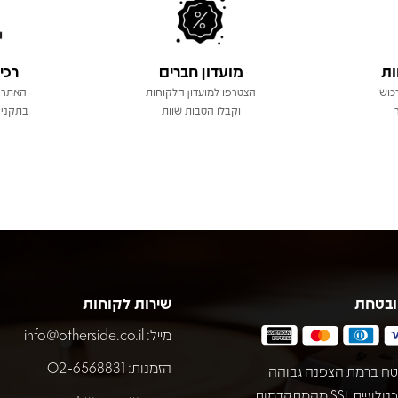
ות
מועדון חברים
רכי
כוש
הצטרפו למועדון הלקוחות
האתר 
וקבלו הטבות שוות
בתקני 
ובטחת
שירות לקוחות
מייל:
info@otherside.co.il
הזמנות: 02-6568831
ח ברמת הצפנה גבוהה
באמצעות טכנולוגיית SSL מהמתקדמות