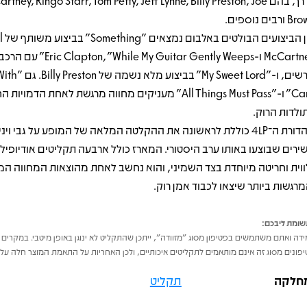
לדרך, בהם tney, Ringo Starr, Tom Petty, Jeff Lynne, Billy Preston, Joe
ורבים נוספים.
בין הביצועי
McCartney ו-"While My Guitar Gently Weeps
מרשים, ו-"My Sweet Lord
Care" ו-"All Things Must Pass" מעניקים מחווה מרגשת לאחת הדמוי
ולדות הרוק.
מהדורת ה־4LP כוללת לראשונה את ההקלטה המלאה של המופע על גבי וינ
ירים שבוצעו באותו ערב היסטורי. המארז כולל ארבעה תקליטים אודיופילי
ווית וחריטה מיוחדת בצד השמיני, והוא נחשב לאחת מהוצאות המחווה ה
מרגשות ביותר שיצאו לכבוד אמן רוק.
ומת ליבכם:
דה ואתם משתמשים בפטיפון מסוג "מזוודה", ייתכן שהתקליט לא ינוגן באופן מיטבי. במקרים 
פונים מסוג זה אינם מותאמים לתקליטים איכותיים, ולכן האחריות על התאמת המוצר חלה על 
חלקה
תקליט