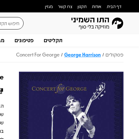
דף הבית
אודות
תקנון
צרו קשר
מגזין
תקליטים
פטיפונים
מג
פסקולים
George Harrison
Concert For George
/
/
ge