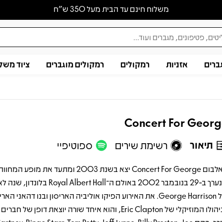
משלוח חינם עד הבית מעל 350 ש״ח
ברים
אזניות
רמקולים
רמקולים מוגברים
ציוד משל
Concert For Geor
תיאור
רשימת שירים
ספוטיפיי
האלבום Concert For George יצא בשנת 2003 ומתעד את מ
שנערך ב-29 בנובמבר 2002 באולם ה־yal Albert Hall
של George Harrison. את האירוע הפיקו אוליביה האריסון ובנו דהאני האר
בניהולו המוזיקלי של Eric Clapton, והוא איחד שורה יוצאת דופן של