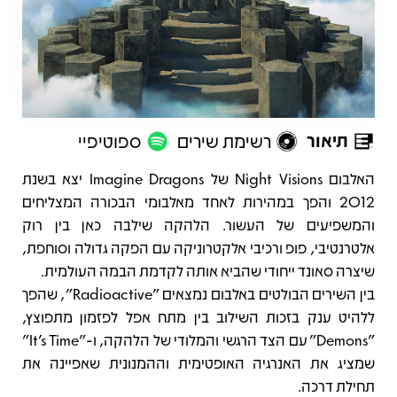
תיאור
רשימת שירים
ספוטיפיי
תיאור
האלבום Night Visions של Imagine Dragons יצא בשנת
2012 והפך במהירות לאחד מאלבומי הבכורה המצליחים
והמשפיעים של העשור. הלהקה שילבה כאן בין רוק
אלטרנטיבי, פופ ורכיבי אלקטרוניקה עם הפקה גדולה וסוחפת,
שיצרה סאונד ייחודי שהביא אותה לקדמת הבמה העולמית.
בין השירים הבולטים באלבום נמצאים "Radioactive", שהפך
ללהיט ענק בזכות השילוב בין מתח אפל לפזמון מתפוצץ,
"Demons" עם הצד הרגשי והמלודי של הלהקה, ו-"It’s Time"
שמציג את האנרגיה האופטימית וההמנונית שאפיינה את
תחילת דרכה.