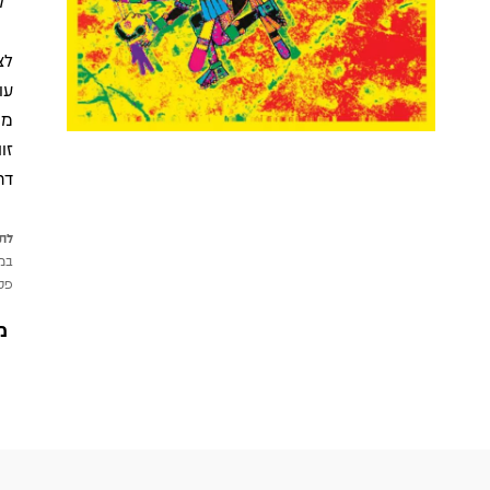
"ק
לצ
עו
מס
דר
לתש
במי
פטי
מ