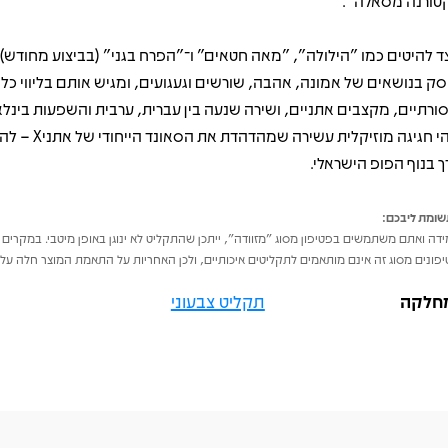
טורנה מסאלה".
ד להיטים כמו "הילולה", "מאה חטאים" ו־"הפרח בגני" (בביצוע מחודש)
סק בנושאים של אמונה, אהבה, שורשים וגעגועים, ומגיש אותם בליווי כלי 
ורתיים, מקצבים אתניים, ושירה שנעה בין עברית, ערבית והשפעות בינלא
זוהי חגיגה מוזיקלית עשירה 
ך בנוף הפופ הישראלי.
ומת ליבכם:
דה ואתם משתמשים בפטיפון מסוג "מזוודה", ייתכן שהתקליט לא ינוגן באופן מיטבי. במקרים 
פונים מסוג זה אינם מותאמים לתקליטים איכותיים, ולכן האחריות על התאמת המוצר חלה על 
חלקה
תקליט צבעוני