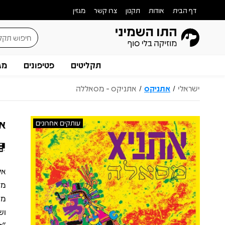
דף הבית
אודות
תקנון
צרו קשר
מגזין
תקליטים
פטיפונים
מג
ישראלי
אתניקס
אתניקס - מסאללה
/
/
את
עותקים אחרונים
מה
וש