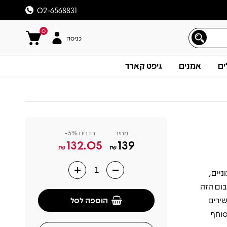
02-6568831
0
כניסה
ים
אמנים
גיפט קארד
מחיר
חברים 5%-
132.05
139
₪
₪
תיכוניים,
תיאור
ו שמרמז שמו. יצא לראשונה ב 1999, האלבום הזה
הוספה לסל
שירים
סוחף