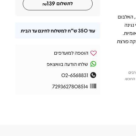
139
לתשלום
₪
, האלבום
נגינה
עוד
350 ש"ח
למשלוח לחינם עד הבית
ומיות.
שמהדהדת את הסאונד הייחודי של אתניX – להקה פורצת
הוספה למועדפים
שלחו הודעה בוואצאפ
רבים
02-6568831
הרוכש.
7293627808514