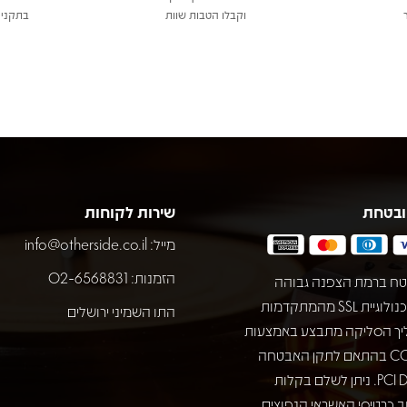
וקבלו הטבות שוות
בתקני 
ובטחת
שירות לקוחות
מייל:
info@otherside.co.il
הזמנות: 02-6568831
ח ברמת הצפנה גבוהה
באמצעות טכנולוגיית SSL מהמתקדמות
התו השמיני ירושלים
יך הסליקה מתבצע באמצעות
חברת COMAX בהתאם לתקן האבטחה
המחמיר PCI DSS. ניתן לשלם בקלות
 כרטיסי האשראי הנפוצים.