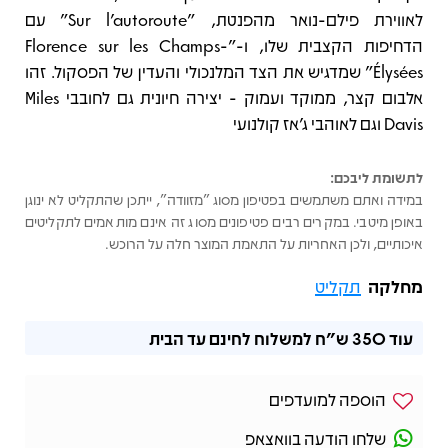
לאווירת פילם-נואר מהפנטת, "Sur l'autoroute" עם
הדחיפות הקצבית שלו, ו-"Florence sur les Champs-
Élysées" שמדגיש את הצד המלנכולי והעדין של הפסקול. זהו
אלבום קצר, ממוקד ועמוק - יצירה חיונית גם לחובבי Miles
Davis וגם לאוהבי ג'אז קולנועי
לתשומת ליבכם:
במידה ואתם משתמשים בפטיפון מסוג "מזוודה", ייתכן שהתקליט לא ינוגן
באופן מיטבי. במקרים רבים פטיפונים מסוג זה אינם מותאמים לתקליטים
איכותיים, ולכן האחריות על התאמת המוצר חלה על הרוכש.
מחלקה
תקליט
עוד
350 ש"ח
למשלוח לחינם עד הבית
הוספה למועדפים
שלחו הודעה בוואצאפ