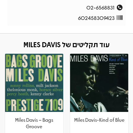
02-6568831
602458309423
עוד תקליטים של MILES DAVIS
Miles Davis – Bags
Miles Davis-Kind of Blue
Groove