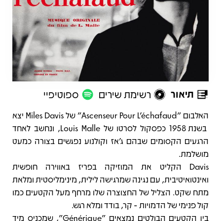
תיאור
רשימת שירים
ספוטיפיי
תיאור
האלבום "Ascenseur Pour L'échafaud" של Miles Davis יצא
בשנת 1958 כפסקול לסרטו של Louis Malle, ונחשב לאחד
הרגעים הקסומים שבהם ג'אז וקולנוע נפגשים בצורה כמעט
מושלמת.
Davis הקליט את המוזיקה בפריז באווירה חופשית
ואינטואיטיבית, עם נגינה שמרגישה לילית, מינימליסטית ומלאת
מתח שקט. הצליל של החצוצרה שלו מרחף מעל הקטעים כמו
קול פנימי של הדמויות - קר, בודד ומלא רגש.
בין הקטעים הבולטים נמצאים "Générique", שמכניס מיד