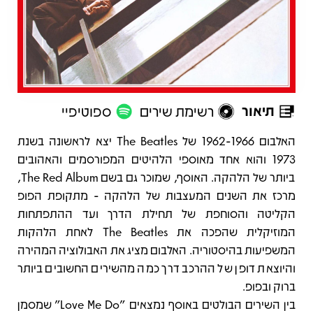
תיאור
רשימת שירים
ספוטיפיי
תיאור
האלבום 1962-1966 של The Beatles יצא לראשונה בשנת
1973 והוא אחד מאוספי הלהיטים המפורסמים והאהובים
ביותר של הלהקה. האוסף, שמוכר גם בשם The Red Album,
מרכז את השנים המעצבות של הלהקה - מתקופת הפופ
הקליטה והסוחפת של תחילת הדרך ועד ההתפתחות
המוזיקלית שהפכה את The Beatles לאחת הלהקות
המשפיעות בהיסטוריה. האלבום מציג את האבולוציה המהירה
והיוצאת דופן של ההרכב דרך כמה מהשירים החשובים ביותר
ברוק ובפופ.
בין השירים הבולטים באוסף נמצאים "Love Me Do" שמסמן