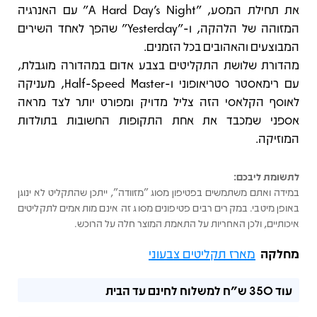
את תחילת המסע, "A Hard Day’s Night" עם האנרגיה
המזוהה של הלהקה, ו-"Yesterday" שהפך לאחד השירים
המבוצעים והאהובים בכל הזמנים.
מהדורת שלושת התקליטים בצבע אדום במהדורה מוגבלת,
עם רימאסטר סטריאופוני ו-Half-Speed Master, מעניקה
לאוסף הקלאסי הזה צליל מדויק ומפורט יותר לצד מראה
אספני שמכבד את אחת התקופות החשובות בתולדות
המוזיקה.
לתשומת ליבכם:
במידה ואתם משתמשים בפטיפון מסוג "מזוודה", ייתכן שהתקליט לא ינוגן
באופן מיטבי. במקרים רבים פטיפונים מסוג זה אינם מותאמים לתקליטים
איכותיים, ולכן האחריות על התאמת המוצר חלה על הרוכש.
מחלקה
מארז תקליטים צבעוני
עוד
350 ש"ח
למשלוח לחינם עד הבית