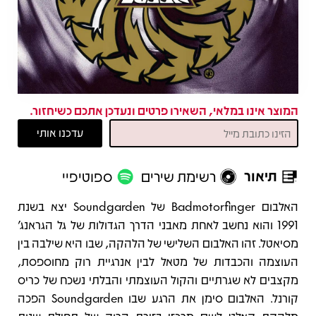
המוצר אינו במלאי, השאירו פרטים ונעדכן אתכם כשיחזור.
תיאור
רשימת שירים
ספוטיפיי
תיאור
האלבום Badmotorfinger של Soundgarden יצא בשנת
1991 והוא נחשב לאחת מאבני הדרך הגדולות של גל הגראנג'
מסיאטל. זהו האלבום השלישי של הלהקה, שבו היא שילבה בין
העוצמה והכבדות של מטאל לבין אנרגיית רוק מחוספסת,
מקצבים לא שגרתיים והקול העוצמתי והבלתי נשכח של כריס
קורנל. האלבום סימן את הרגע שבו Soundgarden הפכה