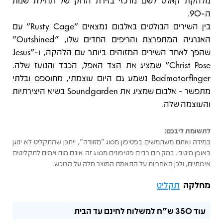
מלהקת קאלט לשם מרכזי בזירת הרוק של תחילת שנות
ה-90.
בין השירים הבולטים באלבום נמצאים "Rusty Cage" עם
האנרגיה המתפרצת והריפים החדים שלו, "Outshined"
שהפך לאחד השירים המזוהים ביותר עם הלהקה, ו-"Jesus
Christ Pose" שמציג את הצד האפל, הכבד והנועז שלה.
Badmotorfinger נשמע גם היום עוצמתי, מחוספס ובלתי
מתפשר - אלבום שמציג את Soundgarden בשיא היצירתיות
והעוצמה שלה.
לתשומת ליבכם:
במידה ואתם משתמשים בפטיפון מסוג "מזוודה", ייתכן שהתקליט לא ינוגן
באופן מיטבי. במקרים רבים פטיפונים מסוג זה אינם מותאמים לתקליטים
איכותיים, ולכן האחריות על התאמת המוצר חלה על הרוכש.
מחלקה
תקליט
עוד
350 ש"ח
למשלוח לחינם עד הבית