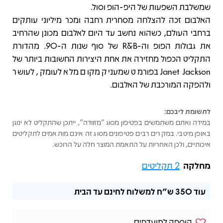
שמשלבת השפעות של היפ-הופ וסול.
האלבום זכה להצלחה מסחרית רחבה ומכר מיליוני עותקים
ברחבי העולם, כשהוא נחשב עד היום לאלבום מכונן שהרחיב
את גבולות הפופ וה-R&B של סוף שנות ה-90. מהדורת
התקליט הכפול מחזירה את אחת היצירות החשובות ביותר של
Janet Jackson בפורמט שמעניק מקום מלא לעומק, לעושר
ולהפקה המורכבת של האלבום.
לתשומת ליבכם:
במידה ואתם משתמשים בפטיפון מסוג "מזוודה", ייתכן שהתקליט לא ינוגן
באופן מיטבי. במקרים רבים פטיפונים מסוג זה אינם מותאמים לתקליטים
איכותיים, ולכן האחריות על התאמת המוצר חלה על הרוכש.
מחלקה
2 תקליטים
עוד
350 ש"ח
למשלוח לחינם עד הבית
הוספה למועדפים