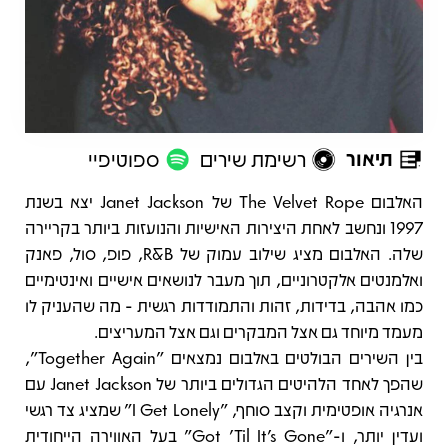
תיאור
רשימת שירים
ספוטיפיי
תיאור
האלבום The Velvet Rope של Janet Jackson יצא בשנת
1997 ונחשב לאחת היצירות האישיות והנועזות ביותר בקריירה
שלה. האלבום מציג שילוב עמוק של R&B, פופ, סול, פאנק
ואלמנטים אלקטרוניים, תוך מעבר לנושאים אישיים ואינטימיים
כמו אהבה, בדידות, זהות והתמודדות רגשית - מה שהעניק לו
מעמד מיוחד גם אצל המבקרים וגם אצל המעריצים.
בין השירים הבולטים באלבום נמצאים "Together Again",
שהפך לאחד הלהיטים הגדולים ביותר של Janet Jackson עם
אנרגיה אופטימית וקצב סוחף, "I Get Lonely" שמציג צד רגשי
ועדין יותר, ו-"Got 'Til It's Gone" בעל האווירה הייחודית