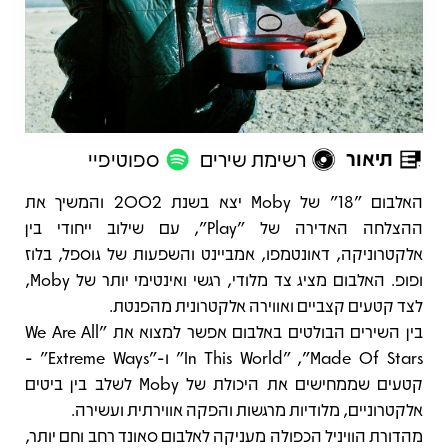
תיאור
רשימת שירים
ספוטיפיי
תיאור
האלבום "18" של Moby יצא בשנת 2002 והמשיך את
ההצלחה האדירה של "Play", עם שילוב ייחודי בין
אלקטרוניקה, דאונטמפו, אמביינט והשפעות של גוספל, בלוז
ופופ. האלבום מציג צד מלודי, רגשי ואינטימי יותר של Moby,
לצד קטעים קצביים ואווירה אלקטרונית מהפנטת.
בין השירים הבולטים באלבום אפשר למצוא את "We Are All
Made Of Stars", ‏"In This World" ו-"Extreme Ways" -
קטעים שממחישים את היכולת של Moby לשלב בין ביטים
אלקטרוניים, מלודיות מרגשות והפקה אווירתית ועשירה.
מהדורת הוויניל הכפולה מעניקה לאלבום סאונד רחב וחם יותר,