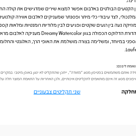
דינה.
ן הקטעים הבולטים באלבום אפשר למצוא שירים שמדגישים את קולה הח
מלנכולי, לצד עיבודי כלי מיתר ופסנתר שמעניקים לאלבום אווירה קולנועית
וזיקה נעה בין רגעים שקטים ופגיעים לבין מלודיות רומנטיות ומלאות קסם
מהדורת הדלוקס הכפולה בגוון Dreamy Watercolor מעניק
ספני במיוחד, ומשלימה בצורה מושלמת את האופי הרך, האלגנטי והחלומי
Laufe
ומת ליבכם:
דה ואתם משתמשים בפטיפון מסוג "מזוודה", ייתכן שהתקליט לא ינוגן באופן מיטבי. במקרים 
פונים מסוג זה אינם מותאמים לתקליטים איכותיים, ולכן האחריות על התאמת המוצר חלה על 
חלקה
שני תקליטים צבעוניים