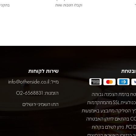
וקבלו הטבות שוות
בתקני 
ובטחת
שירות לקוחות
מייל:
info@otherside.co.il
הזמנות: 02-6568831
ח ברמת הצפנה גבוהה
באמצעות טכנולוגיית SSL מהמתקדמות
התו השמיני ירושלים
יך הסליקה מתבצע באמצעות
חברת COMAX בהתאם לתקן האבטחה
המחמיר PCI DSS. ניתן לשלם בקלות
 כרטיסי האשראי הנפוצים.