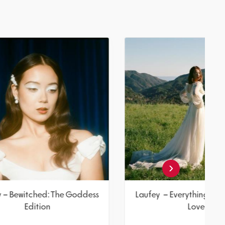
‹
 Me
Laufey – Bewitched: The Goddess
Edition