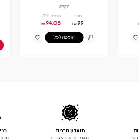
תקליט
תקליט
מחיר
חברים 5% -
94.05
99
₪
₪
הוספה לסל
צפיה במוצר
אזל! עדכנו כשחוזר
ות
מועדון חברים
רכי
כוש
הצטרפו למועדון הלקוחות
האתר 