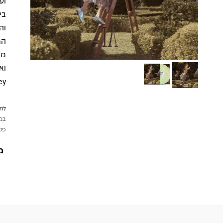
וע
בי
וה
המ
וא
y.
לתש
במי
פטי
מ