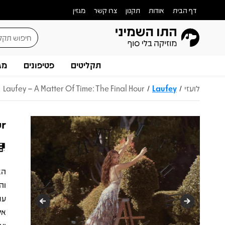
דף הבית
אודות
תקנון
צרו קשר
מגזין
תקליטים
פטיפונים
מג
לועזי
Laufey
Laufey – A Matter Of Time: The Final Hour
/
/
ur
וה
אל