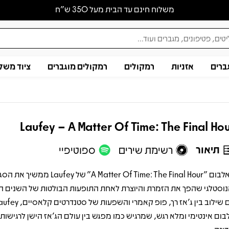
משלוח חינם עד הבית מעל 350 ש״ח
ברים
אזניות
רמקולים
רמקולים מוגברים
ציוד משל
Laufey – A Matter Of Time: The Final Ho
תיאור
רשימת שירים
ספוטיפיי
האלבום "A Matter Of Time: The Final Hour" של 
נוסטלגי שהפך את הזמרת והיוצרת לאחת התופעות הבולטות של השנים הא
בום אינטימי ומלא רגש, שמרגיש כמו מפגש בין עולם הג'אז הישן לרגישות 