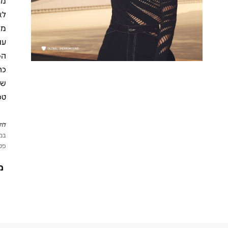
מת
מה
עו
הס
של
טכ
לתש
במי
פטי
מ