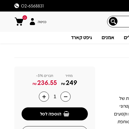
02-6568831
0
כניסה
ים
אמנים
גיפט קארד
מחיר
חברים 5%-
236.55
249
₪
₪
קרתית של
תיאור
קטרוני
הוספה לסל
תקדם וקטעים
סוחפת