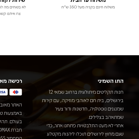
משלוח חינם בקניה מעל 350 ש"ח
לא בטוחים מה לר
צרו איתנו קשר
התו השמיני
רכישה מא
חנות תקליטים מיתולוגית ברחוב שמאי 12
בירושלים, בית חם לאוהבי מוזיקה, עם קירות
האתר מאובט
שמנגנים נוסטלגיה, חדשנות ודור צעיר
שמתאהב בצלילים.
בעולם. תהל
אחרי לא מעט התלבטויות פתחנו אתר, כדי
שגם מחוץ לירושלים תוכלו ליהנות מקטלוג