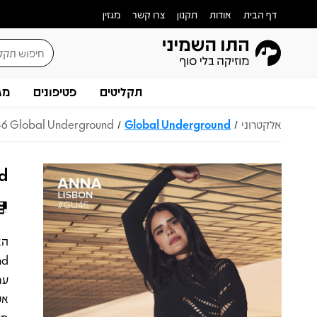
דף הבית
אודות
תקנון
צרו קשר
מגזין
תקליטים
פטיפונים
מג
אלקטרוני
Global Underground
6 Global Underground
/
/
nd
אט