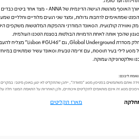
חילתה ועד סופה.
לאורך האוסף מורגשת הגישה הדינמית של ANNA - מצד אחד ביטים כ
פנט שמתאימים לרחבות גדולות, ומצד שני רגעים מלודיים וחלליים שמענ
מק ואווירה קולנועית. הסאונד המודרני וההפקות המלוטשות משקפים הי
גנון שהפך אותה לאחת הדמויות הבולטות בסצנת הטכנו העולמית.
כחלק מסדרת Global Underground, גם "#GU46
 מסע לילי בעיר תוססת, עם זרימה טבעית וסאונד עשיר שמתאים במיוחד
נו ואלקטרוניקה עמוקה.
ומת ליבכם:
דה ואתם משתמשים בפטיפון מסוג "מזוודה", ייתכן שהתקליט לא ינוגן באופן מיטבי. במקרים 
פונים מסוג זה אינם מותאמים לתקליטים איכותיים, ולכן האחריות על התאמת המוצר חלה על 
חלקה
מארז תקליטים