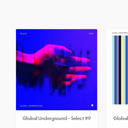
Global Underground - Select #9
Global