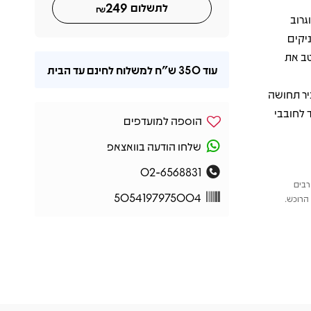
249
לתשלום
₪
בדים וגרוב
יקים
טב את
עוד
350 ש"ח
למשלוח לחינם עד הבית
Lisbon " מצליח להעביר תחושה
 לחובבי
הוספה למועדפים
שלחו הודעה בוואצאפ
02-6568831
רבים
5054197975004
הרוכש.