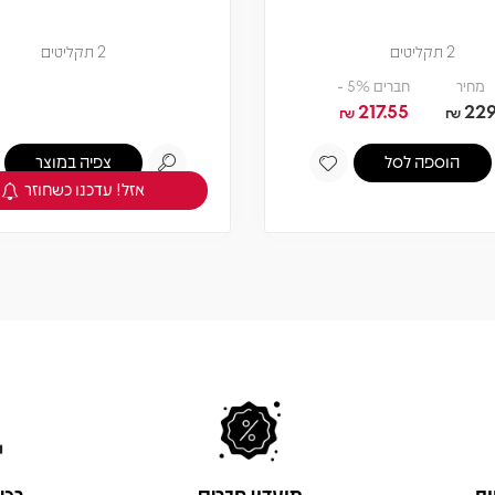
2 תקליטים
2 תקליטים
מחיר
חברים 5% -
217.55
22
₪
₪
הוספה לסל
צפיה במוצר
אזל! עדכנו כשחוזר
ות
מועדון חברים
רכי