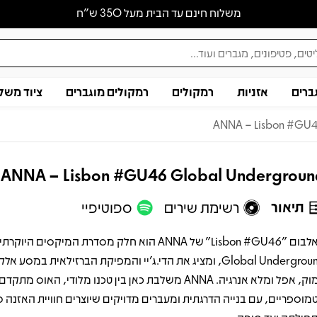
משלוח חינם עד הבית מעל 350 ש״ח
ברים
אזניות
רמקולים
רמקולים מוגברים
ציוד משל
ANNA – Lisbon #GU4
ANNA – Lisbon #GU46 Global Undergrou
תיאור
רשימת שירים
ספוטיפיי
האלבום "Lisbon #GU46" של ANNA הוא חלק מסדרת המיקסים היו
Global Underground, ומציג את הדי.ג'יי והמפיקת הברזילאית במסע אל
עמוק, אפל ומלא אנרגיה. ANNA משלבת כאן בין טכנו מלודי, האוס מ
מוספריים, עם בנייה הדרגתית ומעברים מדויקים שיוצרים חוויית האזנה 