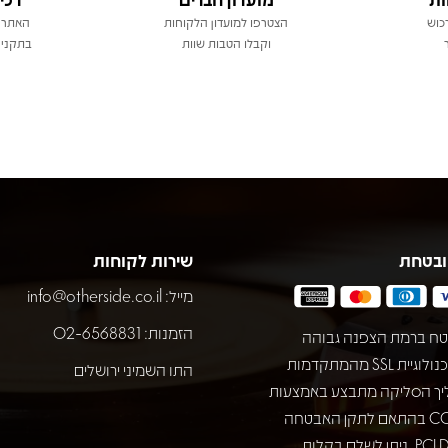
כוש
הצטרפו למועדון הלקוחות
האתר 
וקבלו הטבות שוות
בתקני 
ובטחת
שירות לקוחות
מייל:
info@otherside.co.il
הזמנות: 02-6568831
ח ברמת הצפנה גבוהה
באמצעות טכנולוגיית SSL מהמתקדמות
התו השמיני ירושלים
יך הסליקה מתבצע באמצעות
חברת COMAX בהתאם לתקן האבטחה
המחמיר PCI DSS. ניתן לשלם בקלות