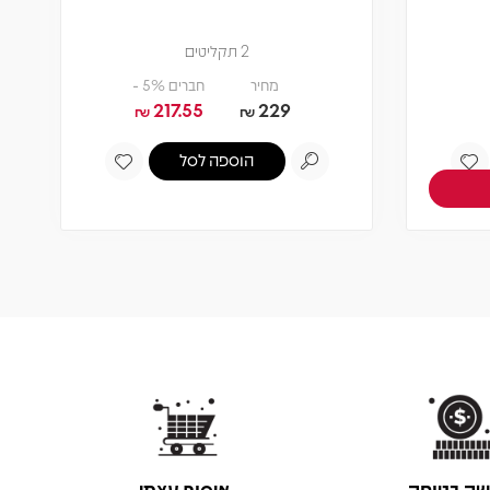
2 תקליטים
מחיר
חברים 5% -
217.55
229
₪
₪
הוספה לסל
שה בטוחה
איסוף עצמי