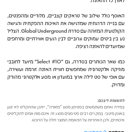
לאורך כל ההאזנה.
האוסף כולל שילוב של טראקים קצביים, מלודיים ומהפנטים,
עם בנייה הדרגתית שמדגישה את האיכות ההפקתית והגישה
הקולנועית המזוהה עם סדרת Global Underground. הצליל
נע בין ביטים עמוקים וגרוביים לבין רגעים אווירתיים ומרחפים
שמיועדים להאזנה רציפה.
כמו שאר הכותרים בסדרה, גם "Select #10" מיועד לחובבי
מוזיקה אלקטרונית שמחפשים חוויית האזנה זורמת ועשירה,
עם אופי של סט לילה ארוך במועדון או מסע אלקטרוני מהודק
ומדויק.
לתשומת ליבכם:
במידה ואתם משתמשים בפטיפון מסוג "מזוודה", ייתכן שהתקליט לא ינוגן
באופן מיטבי. במקרים רבים פטיפונים מסוג זה אינם מותאמים לתקליטים
איכותיים, ולכן האחריות על התאמת המוצר חלה על הרוכש.