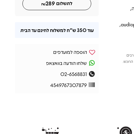
289
לתשלום
₪
,
האלבום הפך עם השנים לאהוב במיוחד בקרב אספני ג'אז יפני וחובבי audiophile,
עוד
350 ש"ח
למשלוח לחינם עד הבית
הוספה למועדפים
רבים
הרוכש.
שלחו הודעה בוואצאפ
02-6568831
4549767307879