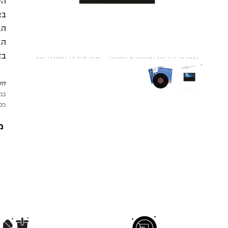
הי
בא
הא
בז
לתש
במי
פטי
מ