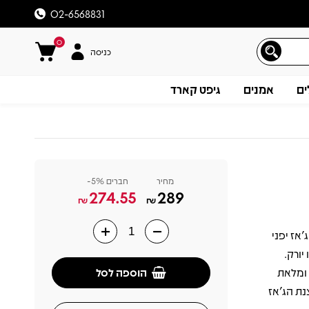
02-6568831
0
כניסה
ים
אמנים
גיפט קארד
מחיר
חברים 5%-
274.55
289
₪
₪
Takashi Mi הוא אלבום ג'אז יפני
תיאור
יורק.
הוספה לסל
, חמה ומלאת
נת הג'אז