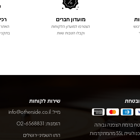
ות
מועדון חברים
רכי
כוש
הצטרפו למועדון הלקוחות
האתר 
וקבלו הטבות שוות
בתקני 
ובטחת
שירות לקוחות
מייל:
info@otherside.co.il
הזמנות: 02-6568831
ח ברמת הצפנה גבוהה
באמצעות טכנולוגיית SSL מהמתקדמות
התו השמיני ירושלים