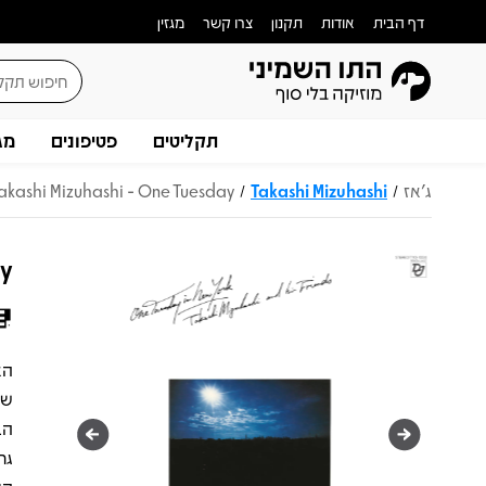
דף הבית
אודות
תקנון
צרו קשר
מגזין
תקליטים
פטיפונים
מג
ג'אז
Takashi Mizuhashi
akashi Mizuhashi - One Tuesday
/
/
ay
שמ
גר