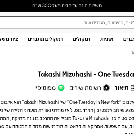
משלוח חינם עד הבית מעל 350 ש״ח
ברים
אזניות
רמקולים
רמקולים מוגברים
ציוד משל
T
Takashi Mizuhashi - One Tuesd
תיאור
רשימת שירים
ספוטיפיי
האלבום "One Tuesday In New York" של zuhashi
ציג שילוב אלגנטי בין הארד בופ, ג'אז מודרני ואווירת מועדוני הלילה של ניו 
הבסיסט היפני Takashi Mizuhashi מוביל את ההרכב בנגינה מדויקת
וב, עם השפעות אמריקאיות קלאסיות לצד רגישות מלודית המזוהה עם סצ